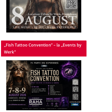
„Fish Tattoo Convention” – la „Events by
Werk”