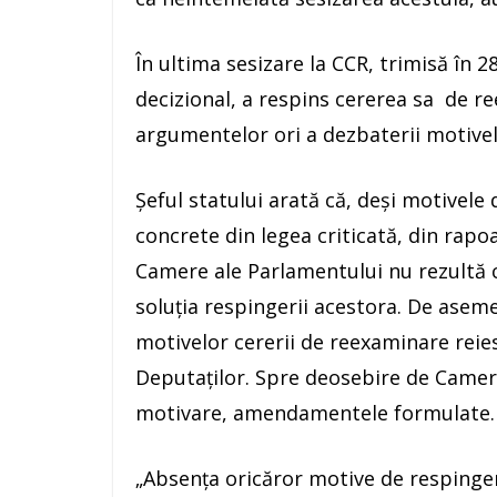
În ultima sesizare la CCR, trimisă în 28
decizional, a respins cererea sa de r
argumentelor ori a dezbaterii motivel
Şeful statului arată că, deşi motivele
concrete din legea criticată, din rapo
Camere ale Parlamentului nu rezultă ca
soluţia respingerii acestora. De asem
motivelor cererii de reexaminare reie
Deputaţilor. Spre deosebire de Cameră,
motivare, amendamentele formulate.
„Absenţa oricăror motive de respinger