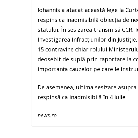
Iohannis a atacat această lege la Curte
respins ca inadmisibilă obiecţia de ne
statului. În sesizarea transmisă CCR, I
Investigarea Infracţiunilor din Justiţ
15 contravine chiar rolului Ministerulu
deosebit de suplă prin raportare la c
importanţa cauzelor pe care le instr
De asemenea, ultima sesizare asupra a
respinsă ca inadmisibilă în 4 iulie.
news.ro