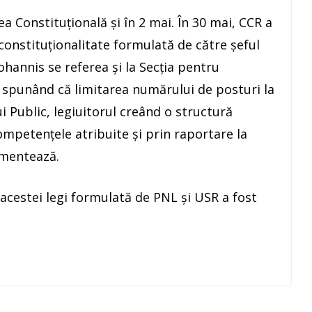
a Constituţională şi în 2 mai. În 30 mai, CCR a
constituţionalitate formulată de către şeful
ohannis se referea şi la Secţia pentru
ie, spunând că limitarea numărului de posturi la
i Public, legiuitorul creând o structură
ompetenţele atribuite şi prin raportare la
umentează.
cestei legi formulată de PNL şi USR a fost