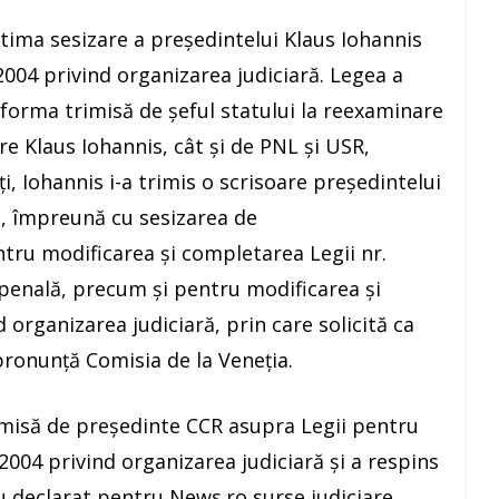
ltima sesizare a preşedintelui Klaus Iohannis
2004 privind organizarea judiciară. Legea a
 forma trimisă de şeful statului la reexaminare
re Klaus Iohannis, cât şi de PNL şi USR,
ţi, Iohannis i-a trimis o scrisoare preşedintelui
u, împreună cu sesizarea de
ntru modificarea şi completarea Legii nr.
penală, precum şi pentru modificarea şi
 organizarea judiciară, prin care solicită ca
 pronunţă Comisia de la Veneţia.
rimisă de preşedinte CCR asupra Legii pentru
004 privind organizarea judiciară şi a respins
u declarat pentru News.ro surse judiciare.