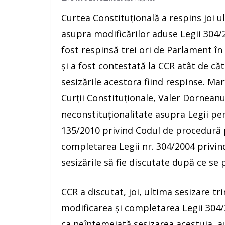
Curtea Constituţională a respins joi u
asupra modificărilor aduse Legii 304/
fost respinsă trei ori de Parlament în
şi a fost contestată la CCR atât de căt
sesizările acestora fiind respinse. Mar
Curţii Constituţionale, Valer Dornean
neconstituţionalitate asupra Legii pe
135/2010 privind Codul de procedură 
completarea Legii nr. 304/2004 privind
sesizările să fie discutate după ce se
CCR a discutat, joi, ultima sesizare t
modificarea şi completarea Legii 304/2
ca neîntemeiată sesizarea acestuia, a