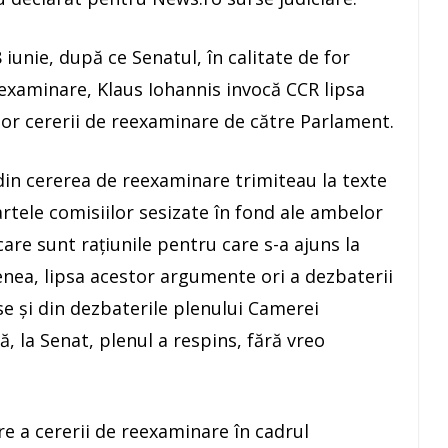
 iunie, după ce Senatul, în calitate de for
eexaminare, Klaus Iohannis invocă CCR lipsa
or cererii de reexaminare de către Parlament.
 din cererea de reexaminare trimiteau la texte
artele comisiilor sesizate în fond ale ambelor
re sunt raţiunile pentru care s-a ajuns la
enea, lipsa acestor argumente ori a dezbaterii
se şi din dezbaterile plenului Camerei
 la Senat, plenul a respins, fără vreo
e a cererii de reexaminare în cadrul