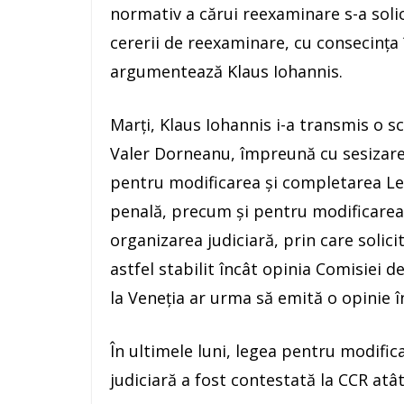
normativ a cărui reexaminare s-a solici
cererii de reexaminare, cu consecinţa î
argumentează Klaus Iohannis.
Marţi, Klaus Iohannis i-a transmis o sc
Valer Dorneanu, împreună cu sesizare
pentru modificarea şi completarea Le
penală, precum şi pentru modificarea 
organizarea judiciară, prin care solici
astfel stabilit încât opinia Comisiei de
la Veneţia ar urma să emită o opinie 
În ultimele luni, legea pentru modific
judiciară a fost contestată la CCR atâ