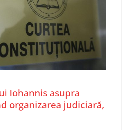
ui Iohannis asupra
ind organizarea judiciară,