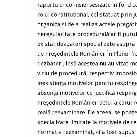
raportului comisiei sesizate în fond c
rolul constituţional, cel statuat prin 
organiza şi de a realiza actele pregăt
neregularitate procedurală ar fi putut f
existat dezbateri specializate asupra
de Preşedintele României. În Plenul fi
dezbateri, însă acestea nu au vizat mo
viciu de procedură, respectiv imposi
inexistenţa motivelor pentru respinge
absenţa motivelor ce justifică resping
Preşedintele României, actul a cărui r
reală reexaminare. De aceea, se poate 
specializate limitate la motivele de r
normativ reexaminat, ci a fost supus l