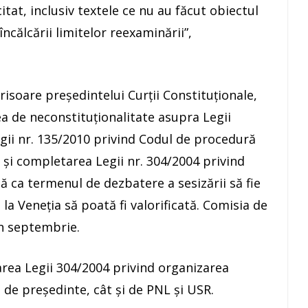
tat, inclusiv textele ce nu au făcut obiectul
ncălcării limitelor reexaminării”,
risoare preşedintelui Curţii Constituţionale,
a de neconstituţionalitate asupra Legii
gii nr. 135/2010 privind Codul de procedură
şi completarea Legii nr. 304/2004 privind
tă ca termenul de dezbatere a sesizării să fie
 la Veneţia să poată fi valorificată. Comisia de
în septembrie.
area Legii 304/2004 privind organizarea
t de preşedinte, cât şi de PNL şi USR.