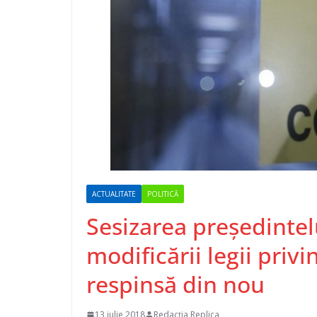
ACTUALITATE
POLITICĂ
Sesizarea preşedintel
modificării legii priv
respinsă din nou
13 iulie 2018
Redacția Replica