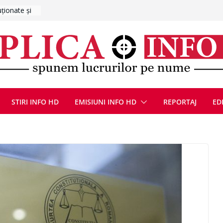
bilanțul
E
ȚIE ÎN
STIRI INFO HD
EMISIUNI INFO HD
REPORTAJ
ED