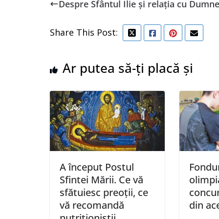
Despre Sfântul Ilie și relația cu Dumn
Share This Post:
Ar putea să-ți placă și
A început Postul
Fondur
Sfintei Mării. Ce vă
olimpi
sfătuiesc preoții, ce
concur
vă recomandă
din ac
nutriționiștii