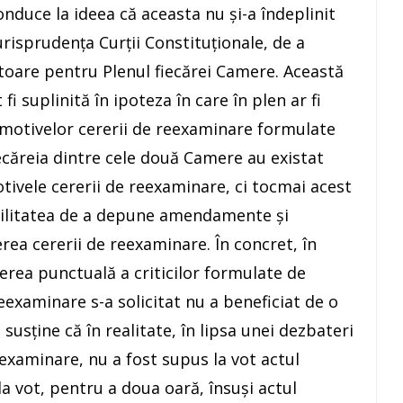
onduce la ideea că aceasta nu şi-a îndeplinit
jurisprudenţa Curţii Constituţionale, de a
itoare pentru Plenul fiecărei Camere. Această
i suplinită în ipoteza în care în plen ar fi
 motivelor cererii de reexaminare formulate
ecăreia dintre cele două Camere au existat
tivele cererii de reexaminare, ci tocmai acest
bilitatea de a depune amendamente şi
rea cererii de reexaminare. În concret, în
erea punctuală a criticilor formulate de
eexaminare s-a solicitat nu a beneficiat de o
susţine că în realitate, în lipsa unei dezbateri
eexaminare, nu a fost supus la vot actul
a vot, pentru a doua oară, însuşi actul