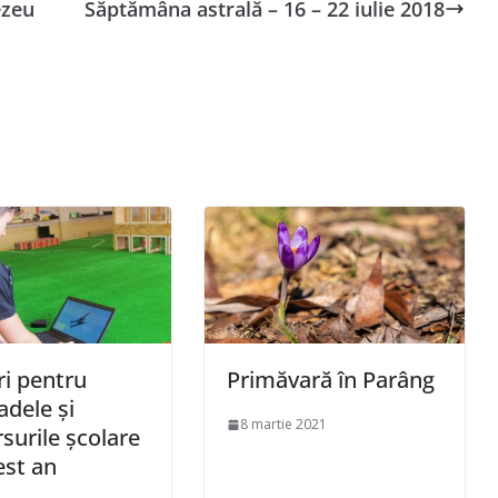
ezeu
Săptămâna astrală – 16 – 22 iulie 2018
i pentru
Primăvară în Parâng
adele și
8 martie 2021
surile școlare
est an