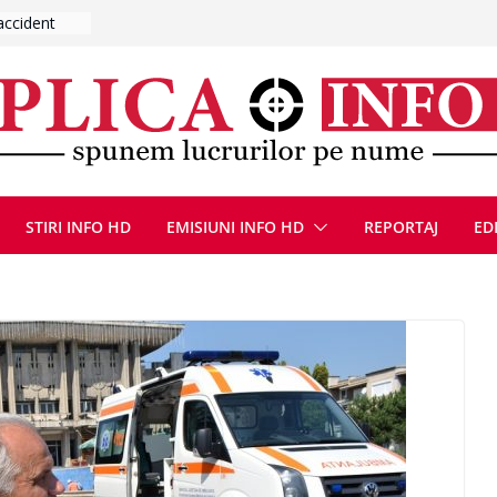
UMNEZEU
 august
ie, reunite
pozionul
, la cea de-
ute de
jin în
STIRI INFO HD
EMISIUNI INFO HD
REPORTAJ
ED
oliției
ulie 2026