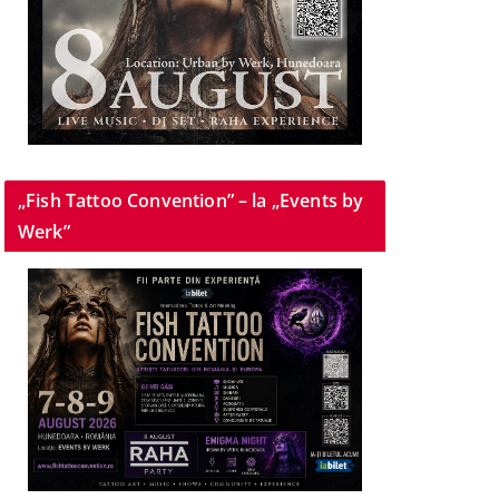
„Fish Tattoo Convention” – la „Events by
Werk”