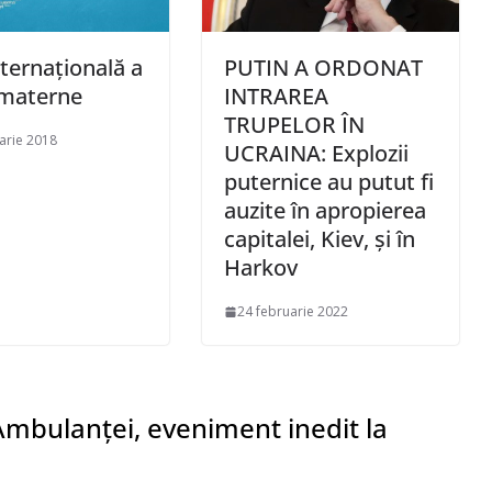
nternațională a
PUTIN A ORDONAT
 materne
INTRAREA
TRUPELOR ÎN
arie 2018
UCRAINA: Explozii
puternice au putut fi
auzite în apropierea
capitalei, Kiev, şi în
Harkov
24 februarie 2022
Ambulanței, eveniment inedit la