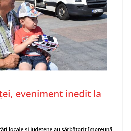
ei, eveniment inedit la
tăţi locale şi judeţene au sărbătorit împreună