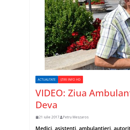
ACTUALITATE
ȘTIRI INFO HD
VIDEO: Ziua Ambulanț
Deva
21 iulie 2017
Petru Meszaros
Medici, asistenţi, ambulanţieri, autori