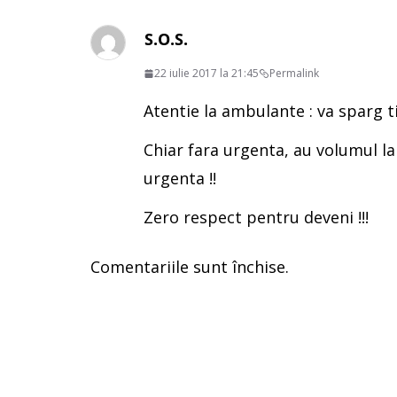
S.O.S.
22 iulie 2017 la 21:45
Permalink
Atentie la ambulante : va sparg t
Chiar fara urgenta, au volumul l
urgenta !!
Zero respect pentru deveni !!!
Comentariile sunt închise.