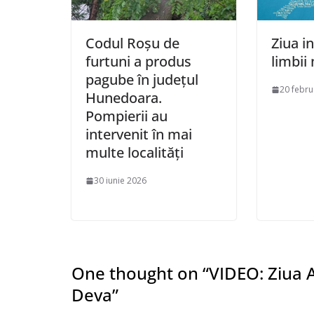
Codul Roșu de
Ziua i
furtuni a produs
limbii
pagube în județul
20 febru
Hunedoara.
Pompierii au
intervenit în mai
multe localități
30 iunie 2026
One thought on “
VIDEO: Ziua 
Deva
”