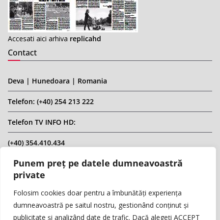
Accesati aici arhiva
replicahd
Contact
Deva | Hunedoara | Romania
Telefon: (+40) 254 213 222
Telefon TV INFO HD:
(+40) 354.410.434
Punem preț pe datele dumneavoastră
Email: infohd20@gmail.com
private
Website: www.replicahd.ro
Folosim cookies doar pentru a îmbunătăți experiența
dumneavoastră pe saitul nostru, gestionând conținut și
publicitate și analizând date de trafic. Dacă alegeți ACCEPT