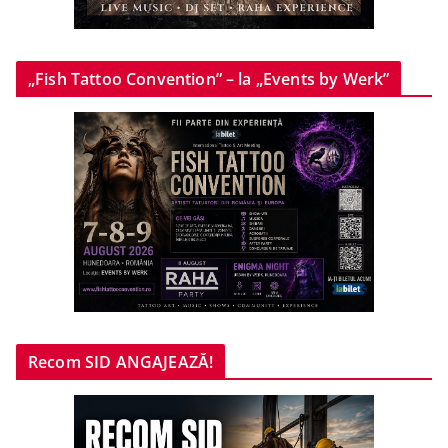
„Fish Tattoo Convention” – la „Events by Werk”
Recom SID ANGAJEAZĂ!