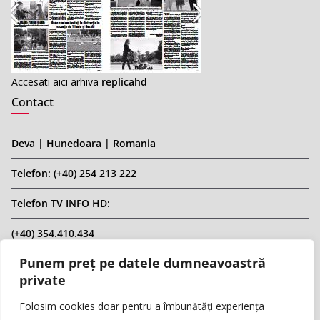
Accesati aici arhiva
replicahd
Contact
Deva | Hunedoara | Romania
Telefon: (+40) 254 213 222
Telefon TV INFO HD:
(+40) 354.410.434
Punem preț pe datele dumneavoastră
Email: infohd20@gmail.com
private
Website: www.replicahd.ro
Folosim cookies doar pentru a îmbunătăți experiența