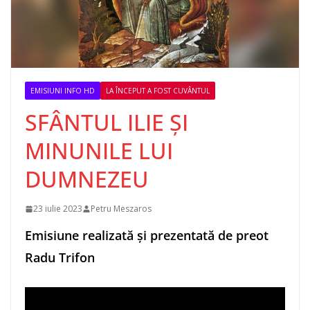
EMISIUNI INFO HD
LA ÎNCEPUT A FOST CUVÂNTUL
SFÂNTUL ILIE ȘI
MINUNILE LUI
DUMNEZEU
23 iulie 2023
Petru Meszaros
Emisiune realizată și prezentată de preot
Radu Trifon