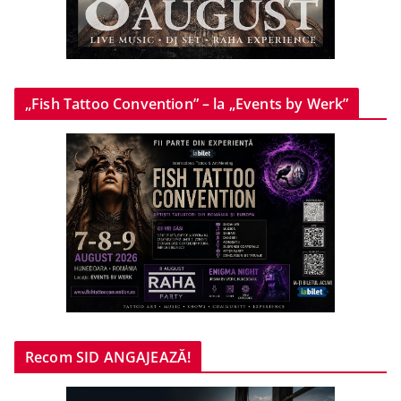
„Fish Tattoo Convention” – la „Events by Werk”
Recom SID ANGAJEAZĂ!