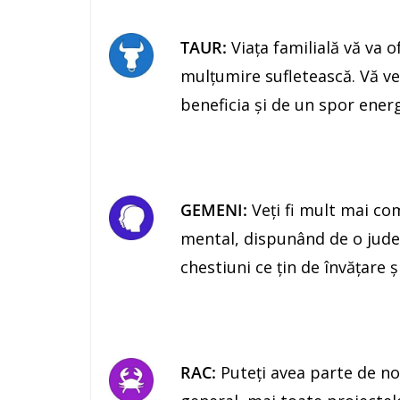
TAUR:
Viaţa familială vă va of
mulţumire sufletească. Vă veţ
beneficia şi de un spor energi
GEMENI:
Veţi fi mult mai com
mental, dispunând de o judec
chestiuni ce ţin de învăţare ş
RAC:
Puteţi avea parte de nor