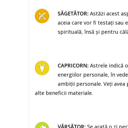
SĂGETĂTOR:
Astăzi acest asp
aceia care vor fi testaţi sau 
spirituală, însă şi pentru căl
CAPRICORN:
Astrele indică o
energiilor personale, în vede
ambiţii personale. Veţi avea 
alte beneficii materiale.
VĂRSĂTOR:
Se arată o zi per