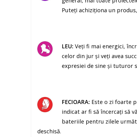
general, mai toate proiectele
Puteţi achiziţiona un produs
LEU:
Veţi fi mai energici, încr
celor din jur şi veţi avea suc
expresiei de sine şi tuturor 
FECIOARA:
Este o zi foarte po
indicat ar fi să încercaţi să 
bateriile pentru zilele următ
deschisă.