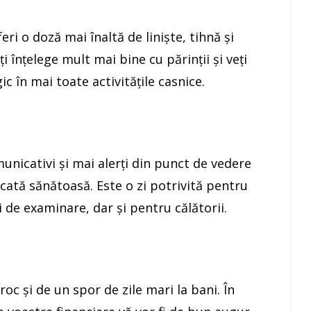
eri o doză mai înaltă de linişte, tihnă şi
i înţelege mult mai bine cu părinţii şi veţi
c în mai toate activităţile casnice.
unicativi şi mai alerţi din punct de vedere
ată sănătoasă. Este o zi potrivită pentru
i de examinare, dar şi pentru călătorii.
oc şi de un spor de zile mari la bani. În