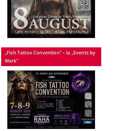
„Fish Tattoo Convention” – la „Events by
Werk”