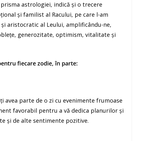
 prisma astrologiei, indică şi o trecere
ional şi familist al Racului, pe care l-am
 şi aristocratic al Leului, amplificându-ne,
nobleţe, generozitate, optimism, vitalitate şi
ntru fiecare zodie, în parte:
veţi avea parte de o zi cu evenimente frumoase
ment favorabil pentru a vă dedica planurilor şi
te şi de alte sentimente pozitive.