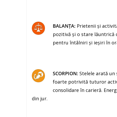
BALANŢA:
Prietenii şi activi
pozitivă şi o stare lăuntrică
pentru întâlniri şi ieşiri în o
SCORPION:
Stelele arată un 
foarte potrivită tuturor activ
consolidare în carieră. Energi
din jur.