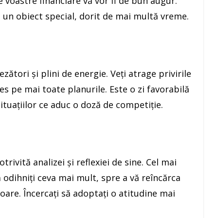
 voastre financiare vă vor fi de bun augur.
, un obiect special, dorit de mai multă vreme.
ezători şi plini de energie. Veţi atrage privirile
ces pe mai toate planurile. Este o zi favorabilă
situaţiilor ce aduc o doză de competiţie.
trivită analizei şi reflexiei de sine. Cel mai
vă odihniţi ceva mai mult, spre a vă reîncărca
oare. Încercaţi să adoptaţi o atitudine mai