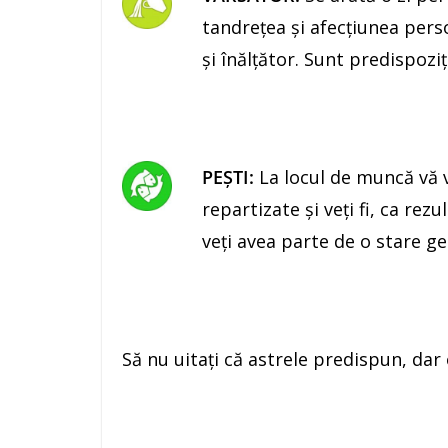
tandreţea şi afecţiunea pers
şi înălţător. Sunt predispoziţ
PEŞTI:
La locul de muncă vă v
repartizate şi veţi fi, ca rez
veţi avea parte de o stare g
Să nu uitaţi că astrele predispun, dar