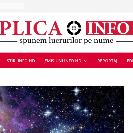
ă, 9 august
u
Deva, după
fum
l se
 FOTO)
, 8 august
STIRI INFO HD
EMISIUNI INFO HD
REPORTAJ
ED