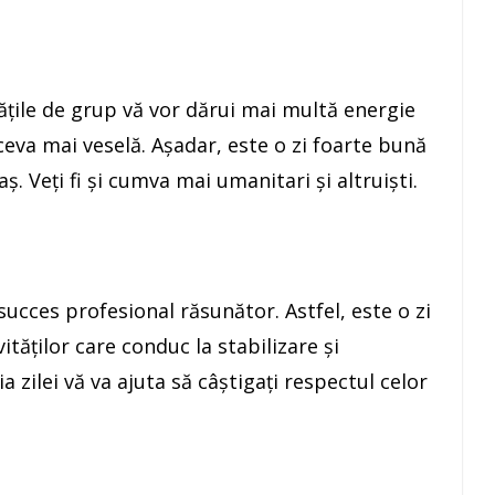
tăţile de grup vă vor dărui mai multă energie
 ceva mai veselă. Aşadar, este o zi foarte bună
raş. Veţi fi şi cumva mai umanitari şi altruişti.
succes profesional răsunător. Astfel, este o zi
ităţilor care conduc la stabilizare şi
a zilei vă va ajuta să câştigaţi respectul celor