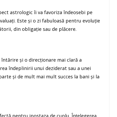
ect astrologic îi va favoriza îndeosebi pe
evaluaţi. Este şi o zi fabuloasă pentru evoluţie
ătorii, din obligaţie sau de plăcere.
 întărire şi o direcţionare mai clară a
rea îndeplinirii unui deziderat sau a unei
parte şi de mult mai mult succes la bani şi la
fectă pentru ipostaza de cuplu. Înţelegerea,