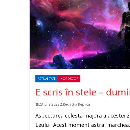
ACTUALITATE
HOROSCOP
E scris în stele – dumi
23 iulie 2023
Redacția Replica
Aspectarea celestă majoră a acestei zi
Leului. Acest moment astral marcheaz