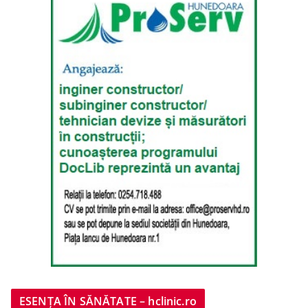
ESENȚA ÎN SĂNĂTATE – hclinic.ro