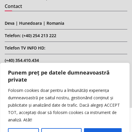
Contact
Deva | Hunedoara | Romania
Telefon: (+40) 254 213 222
Telefon TV INFO HD:
(+40) 354.410.434
Punem preț pe datele dumneavoastră
Email: infohd20@gmail.com
private
Website: www.replicahd.ro
Folosim cookies doar pentru a îmbunătăți experiența
dumneavoastră pe saitul nostru, gestionând conținut și
publicitate și analizând date de trafic. Dacă alegeți ACCEPT
TOT, acceptați doar să folosim cookies ca instrument de
analiză. Atât!
Copyright © REPLICA & INFO HD TV. Toate drepturile rezervate.
Interzisă preluarea de conținut fără specificarea sursei.