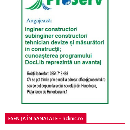
ESENȚA ÎN SĂNĂTATE – hclinic.ro