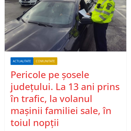
ACTUALITATE
COMUNITATE
Pericole pe șosele
județului. La 13 ani prins
în trafic, la volanul
mașinii familiei sale, în
toiul nopții