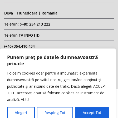
Deva | Hunedoara | Romania
Telefon: (+40) 254 213 222
Telefon TV INFO HD:
(+40) 354.410.434
Punem preț pe datele dumneavoastră
Email: infohd20@gmail.com
private
Website: www.replicahd.ro
Folosim cookies doar pentru a îmbunătăți experiența
dumneavoastră pe saitul nostru, gestionând conținut și
publicitate și analizând date de trafic. Dacă alegeți ACCEPT
TOT, acceptați doar să folosim cookies ca instrument de
analiză. Atât!
Copyright © REPLICA & INFO HD TV. Toate drepturile rezervate.
Interzisă preluarea de conținut fără specificarea sursei.
Alegeri
Resping Tot
Accept Tot