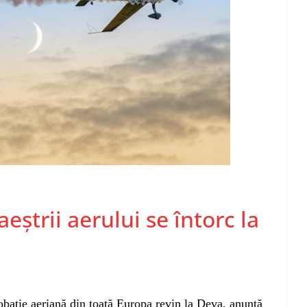
eștrii aerului se întorc la
obație aeriană din toată Europa revin la Deva, anunță