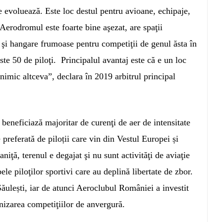
re evoluează. Este loc destul pentru avioane, echipaje,
 Aerodromul este foarte bine aşezat, are spaţii
 şi hangare frumoase pentru competiţii de genul ăsta în
ste 50 de piloţi. Principalul avantaj este că e un loc
 nimic altceva”, declara în 2019 arbitrul principal
 beneficiază majoritar de curenţi de aer de intensitate
 preferată de piloții care vin din Vestul Europei și
iţă, terenul e degajat şi nu sunt activităţi de aviaţie
ele piloţilor sportivi care au deplină libertate de zbor.
ăulești, iar de atunci Aeroclubul României a investit
nizarea competiţiilor de anvergură.