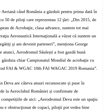
Aeriană când România a găzduit pentru prima dată în
cu 50 de piloţi care reprezentau 12 ţări: „Din 2015, de
pean de Acrobaţie, clasa advance, suntem tot mai
raţia Aeronautică Internaţională a văzut că suntem un
regătiţi şi am devenit parteneri”, menționa George
e atunci, Aerodromul Săulești a fost gazdă bună
9, găzduia chiar Campionatul Mondial de acrobaţie cu
 la „22nd FAI & WGAC 10th FAI WAGAC 2019 Romania”.
 Deva are câteva atuuri recunoscute și puse în
 de la Aeroclubul României și confirmate de
la competițiile de aici: „Aerodromul Deva este un spaţiu
nu e obstrucţionat de copaci, piloţii pot vedea bine