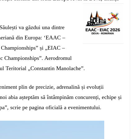
Săulești va găzdui una dintre
 aeriană din Europa: ‘EAAC –
 Championships” și „EIAC –
tic Championships”. Aerodromul
ul Teritorial „Constantin Manolache”.
iment plin de precizie, adrenalină și evoluții
r noi abia așteptăm să întâmpinăm concurenți, echipe și
opa”, scrie pe pagina oficială a evenimentului.