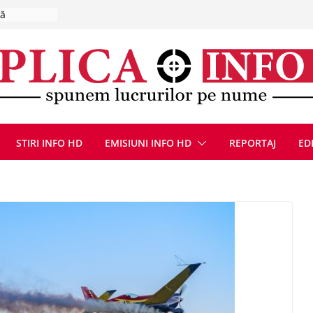
, 8 august
la Uricani.
rcerați
 parapet
viață din
eună cu
CANĂ!
STIRI INFO HD
EMISIUNI INFO HD
REPORTAJ
ED