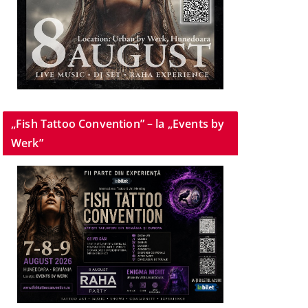
„Fish Tattoo Convention” – la „Events by
Werk”