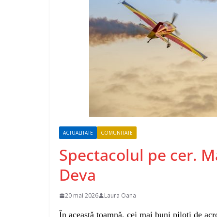
ACTUALITATE
COMUNITATE
Spectacolul pe cer. Ma
Deva
20 mai 2026
Laura Oana
În această toamnă, cei mai buni piloți de acr