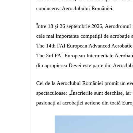
conducerea Aeroclubului României.
Între 18 și 26 septembrie 2026, Aerodromul 
cele mai importante competiții de acrobație
The 14th FAI European Advanced Aerobatic
The 3rd FAI European Intermediate Aeroba
din apropierea Devei este parte din Aeroclub
Cei de la Aeroclubul României promit un even
spectaculoase: „Înscrierile sunt deschise, ia
pasionați ai acrobației aeriene din toată Eur