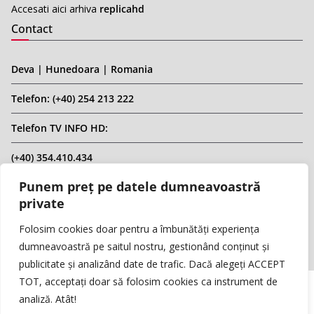
Accesati aici arhiva
replicahd
Contact
Deva | Hunedoara | Romania
Telefon: (+40) 254 213 222
Telefon TV INFO HD:
(+40) 354.410.434
Punem preț pe datele dumneavoastră
Email: infohd20@gmail.com
private
Website: www.replicahd.ro
Folosim cookies doar pentru a îmbunătăți experiența
dumneavoastră pe saitul nostru, gestionând conținut și
publicitate și analizând date de trafic. Dacă alegeți ACCEPT
TOT, acceptați doar să folosim cookies ca instrument de
analiză. Atât!
Copyright © REPLICA & INFO HD TV. Toate drepturile rezervate.