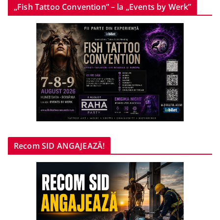
„Fish Tattoo Convention” – la „Events by Werk”
Recom SID ANGAJEAZĂ!