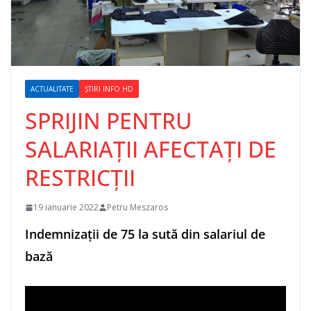
ACTUALITATE
ȘTIRI INFO HD
SPRIJIN PENTRU
SALARIAȚII AFECTAȚI DE
RESTRICȚII
19 ianuarie 2022
Petru Meszaros
Indemnizații de 75 la sută din salariul de
bază