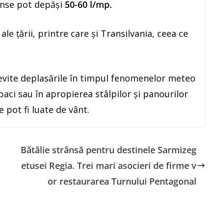
rânse pot depăși
50-60 l/mp.
le țării, printre care și Transilvania, ceea ce
 evite deplasările în timpul fenomenelor meteo
aci sau în apropierea stâlpilor și panourilor
e pot fi luate de vânt.
Bătălie strânsă pentru destinele Sarmizeg
etusei Regia. Trei mari asocieri de firme v
or restaurarea Turnului Pentagonal