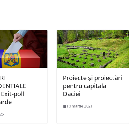
RI
Proiecte și proiectări
DENŢIALE
pentru capitala
Exit-poll
Daciei
arde
10 martie 2021
025