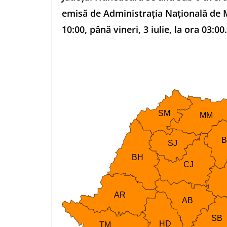
emisă de Administrația Națională de Met
10:00, până vineri, 3 iulie, la ora 03:00.