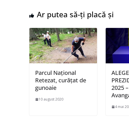
Ar putea să-ți placă și
Parcul Național
ALEGE
Retezat, curățat de
PREZI
gunoaie
2025 – 
Avang
10 august 2020
4 mai 2