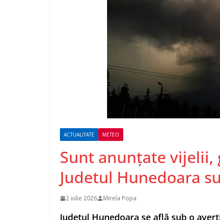
ACTUALITATE
METEO
Sunt anunțate vijelii, 
Judetul Hunedoara 
2 iulie 2026
Mirela Popa
Județul Hunedoara se află sub o averti