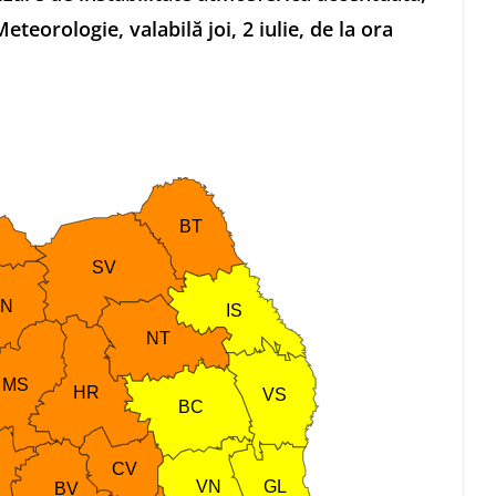
eorologie, valabilă joi, 2 iulie, de la ora