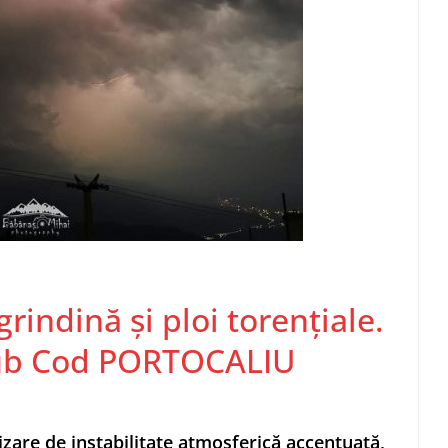
grindină și ploi torențiale.
sub Cod PORTOCALIU
zare de instabilitate atmosferică accentuată,