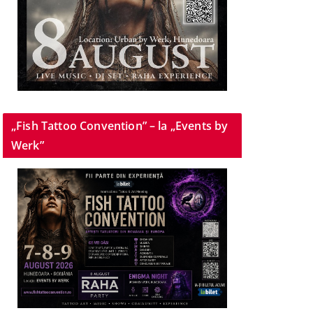
„Fish Tattoo Convention” – la „Events by
Werk”