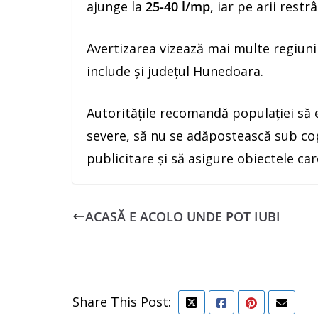
ajunge la
25-40 l/mp
, iar pe arii rest
Avertizarea vizează mai multe regiuni a
include și județul Hunedoara.
Autoritățile recomandă populației să
severe, să nu se adăpostească sub cop
publicitare și să asigure obiectele car
ACASĂ E ACOLO UNDE POT IUBI
Share This Post: