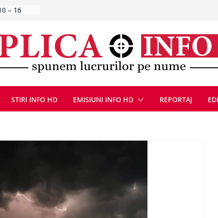
ă, 9 august
u
Deva, după
fum
l se
 FOTO)
STIRI INFO HD
EMISIUNI INFO HD
REPORTAJ
ED