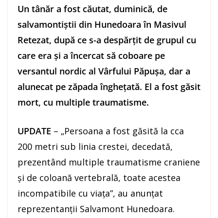
Un tânăr a fost căutat, duminică, de
salvamontiştii din Hunedoara în Masivul
Retezat, după ce s-a despărţit de grupul cu
care era şi a încercat să coboare pe
versantul nordic al Vârfului Păpuşa, dar a
alunecat pe zăpada îngheţată. El a fost găsit
mort, cu multiple traumatisme.
UPDATE
– „Persoana a fost găsită la cca
200 metri sub linia crestei, decedată,
prezentând multiple traumatisme craniene
şi de coloană vertebrală, toate acestea
incompatibile cu viaţa”, au anunţat
reprezentanţii Salvamont Hunedoara.