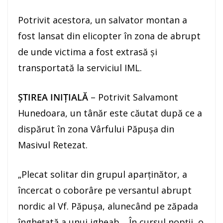
Potrivit acestora, un salvator montan a
fost lansat din elicopter în zona de abrupt
de unde victima a fost extrasă şi
transportată la serviciul IML.
ŞTIREA INIŢIALĂ
– Potrivit Salvamont
Hunedoara, un tânăr este căutat după ce a
dispărut în zona Vârfului Păpuşa din
Masivul Retezat.
„Plecat solitar din grupul aparţinător, a
încercat o coborâre pe versantul abrupt
nordic al Vf. Păpuşa, alunecând pe zăpada
îngheţată a unui jgheab… În cursul nopţii, o