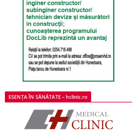
ESENȚA ÎN SĂNĂTATE – hclinic.ro