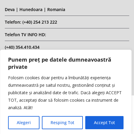
Deva | Hunedoara | Romania
Telefon: (+40) 254 213 222
Telefon TV INFO HD:
(+40) 354.410.434
Punem preț pe datele dumneavoastră
Email: infohd20@gmail.com
private
Website: www.replicahd.ro
Folosim cookies doar pentru a îmbunătăți experiența
dumneavoastră pe saitul nostru, gestionând conținut și
publicitate și analizând date de trafic. Dacă alegeți ACCEPT
TOT, acceptați doar să folosim cookies ca instrument de
analiză. Atât!
Copyright © REPLICA & INFO HD TV. Toate drepturile rezervate.
Interzisă preluarea de conținut fără specificarea sursei.
Alegeri
Resping Tot
Accept Tot