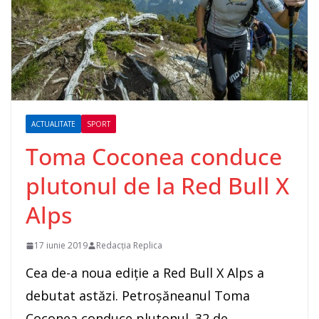
ACTUALITATE
SPORT
Toma Coconea conduce
plutonul de la Red Bull X
Alps
17 iunie 2019
Redacția Replica
Cea de-a noua ediție a Red Bull X Alps a
debutat astăzi. Petroșăneanul Toma
Coconea conduce plutonul. 32 de