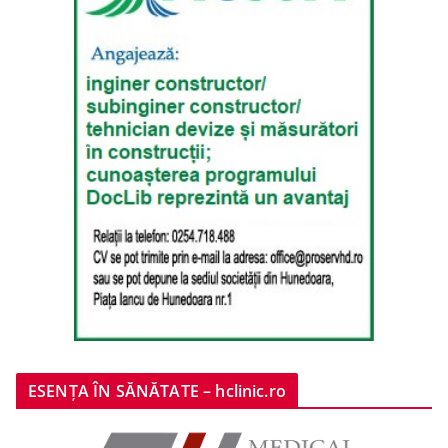
ESENȚA ÎN SĂNĂTATE – hclinic.ro