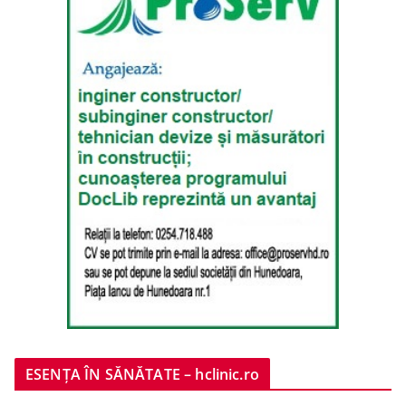
ESENȚA ÎN SĂNĂTATE – hclinic.ro