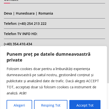
Deva | Hunedoara | Romania
Telefon: (+40) 254 213 222
Telefon TV INFO HD:
(+40) 354.410.434
Punem preț pe datele dumneavoastră
Email: infohd20@gmail.com
private
Website: www.replicahd.ro
Folosim cookies doar pentru a îmbunătăți experiența
dumneavoastră pe saitul nostru, gestionând conținut și
publicitate și analizând date de trafic. Dacă alegeți ACCEPT
TOT, acceptați doar să folosim cookies ca instrument de
analiză. Atât!
Copyright © REPLICA & INFO HD TV. Toate drepturile rezervate.
Interzisă preluarea de conținut fără specificarea sursei.
Alegeri
Resping Tot
Accept Tot