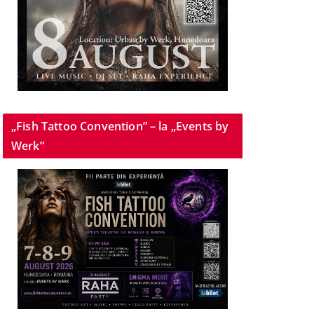
„Fish Tattoo Convention” – la „Events by
Werk”