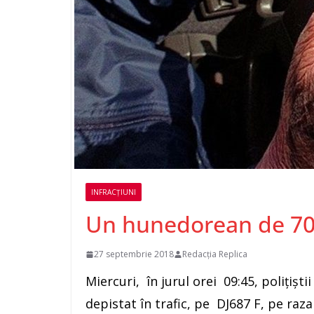
INFRACȚIUNI
Un hunedorean de 70 
27 septembrie 2018
Redacția Replica
Miercuri,
în jurul orei 09:45, poliţişt
depistat în trafic, pe DJ687 F, pe raz