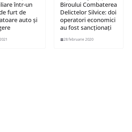
liare într-un
Biroului Combaterea
de furt de
Delictelor Silvice: doi
zatoare auto și
operatori economici
gere
au fost sancționați
 2021
28 februarie 2020