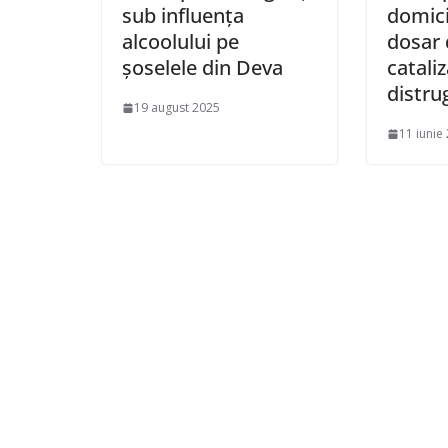
sub influența
domici
alcoolului pe
dosar 
șoselele din Deva
catali
distru
19 august 2025
11 iunie