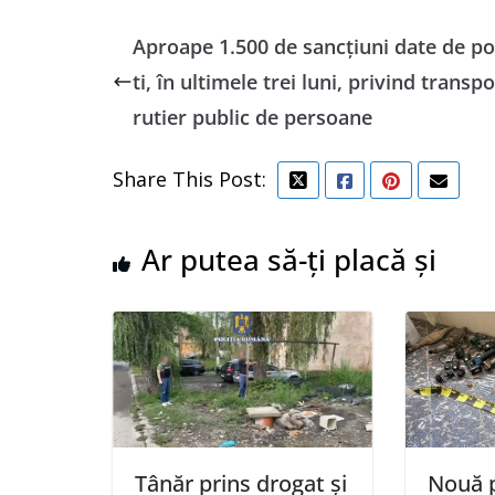
Aproape 1.500 de sancţiuni date de pol
ti, în ultimele trei luni, privind transpo
rutier public de persoane
Share This Post:
Ar putea să-ți placă și
Tânăr prins drogat și
Nouă p