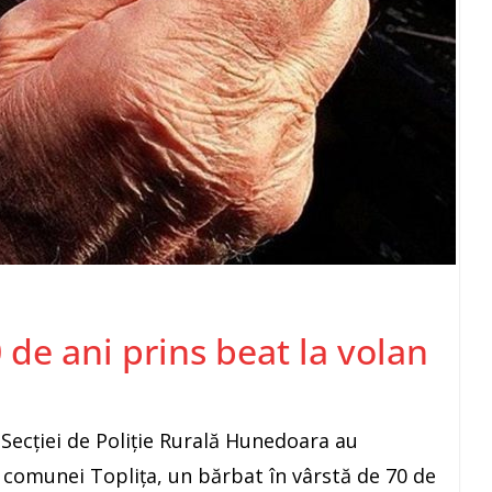
de ani prins beat la volan
ii Secţiei de Poliţie Rurală Hunedoara au
a comunei Toplița, un bărbat în vârstă de 70 de