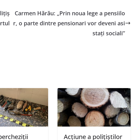
iţiş
Carmen Hărău: „Prin noua lege a pensiilo
rtul
r, o parte dintre pensionari vor deveni asi
stați sociali”
ercheziții
Acțiune a polițiștilor