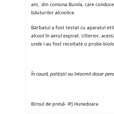
ani, din comuna Bunila, care conducea
băuturilor alcoolice.
Bărbatul a fost testat cu aparatul etil
alcool în aerul expirat. Ulterior, aces
unde i-au fost recoltate o probe biolog
În cauză, poliţiştii au întocmit dosar pena
Biroul de presă- IPJ Hunedoara