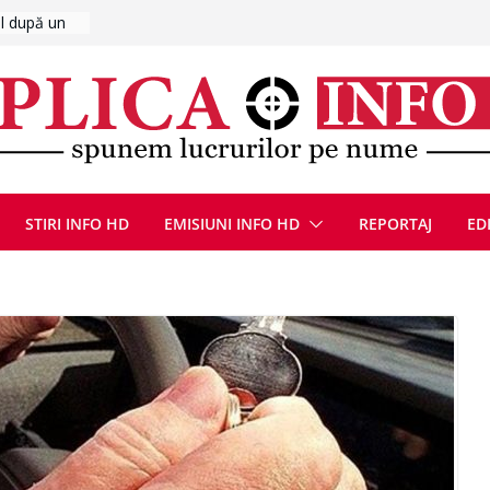
UMNEZEU
 august
ie, reunite
pozionul
, la cea de-
ute de
jin în
STIRI INFO HD
EMISIUNI INFO HD
REPORTAJ
ED
oliției
ulie 2026