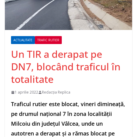
ACTUALITATE
TRAFIC RUTIER
Un TIR a derapat pe
DN7, blocând traficul în
totalitate
1 aprilie 2022
Redacția Replica
Traficul rutier este blocat, vineri dimineaţă,
pe drumul naţional 7 în zona localităţii
Milcoiu din judeţul Vâlcea, unde un
autotren a derapat şi a rămas blocat pe