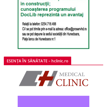
ESENȚA ÎN SĂNĂTATE – hclinic.ro