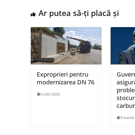
Ar putea să-ți placă și
Exproprieri pentru
Guver
modernizarea DN 76
asigur
probl
6 iulie 2020
stocur
carbur
9 martie