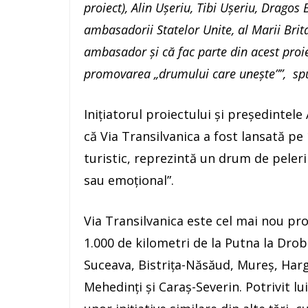
proiect), Alin Ușeriu, Tibi Ușeriu, Dragos
ambasadorii Statelor Unite, al Marii Brita
ambasador și că fac parte din acest proiec
promovarea „drumului care unește””, s
Iniţiatorul proiectului şi preşedintele
că Via Transilvanica a fost lansată pe 
turistic, reprezintă un drum de pelerin
sau emoţional”.
Via Transilvanica este cel mai nou pro
1.000 de kilometri de la Putna la Drob
Suceava, Bistriţa-Năsăud, Mureş, Harg
Mehedinţi şi Caraş-Severin. Potrivit l