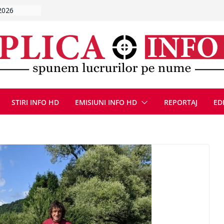
ă, 9 august
u
Deva, după
fum
l se
 FOTO)
, 8 august
STIRI INFO HD
EMISIUNI INFO HD
REPORTAJ
ED