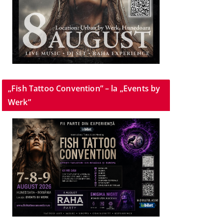
„Fish Tattoo Convention” – la „Events by
Werk”