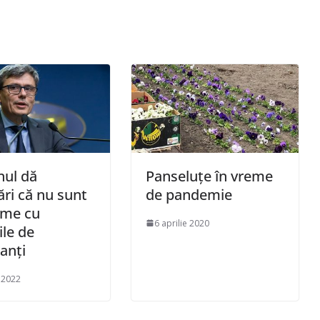
nul dă
Panseluțe în vreme
ări că nu sunt
de pandemie
eme cu
6 aprilie 2020
ile de
anţi
 2022