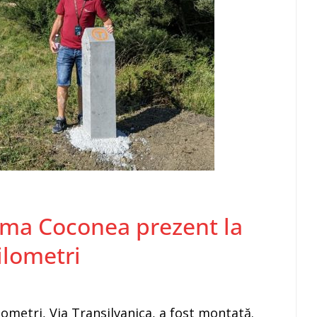
Toma Coconea prezent la
ilometri
ometri, Via Transilvanica, a fost montată.