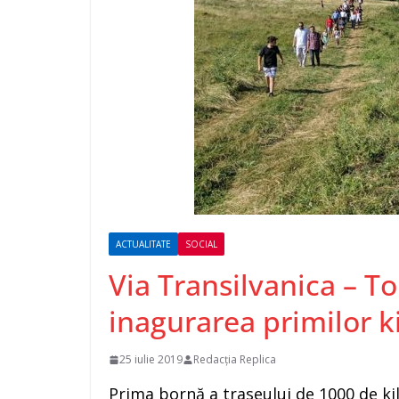
ACTUALITATE
SOCIAL
Via Transilvanica – 
inagurarea primilor k
25 iulie 2019
Redacția Replica
Prima bornă a traseului de 1000 de kil