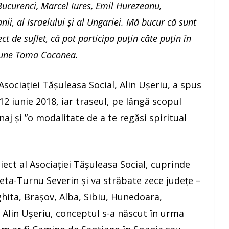
 Bucurenci, Marcel Iures, Emil Hurezeanu,
nii, al Israelului și al Ungariei. Mă bucur că sunt
t de suflet, că pot participa puțin câte puțin în
pune Toma Coconea.
 Asociaţiei Tăşuleasa Social, Alin Uşeriu, a spus
12 iunie 2018, iar traseul, pe lângă scopul
aj şi ”o modalitate de a te regăsi spiritual
iect al Asociaţiei Tăşuleasa Social, cuprinde
eta-Turnu Severin şi va străbate zece judeţe –
hita, Braşov, Alba, Sibiu, Hunedoara,
ui Alin Uşeriu, conceptul s-a născut în urma