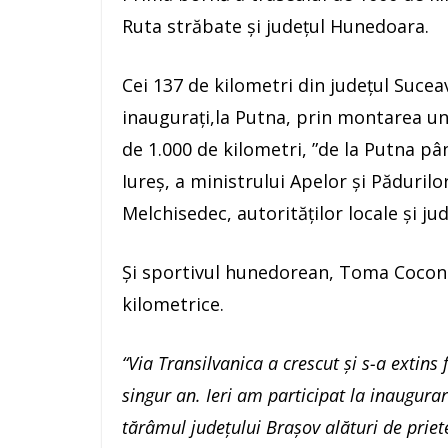
Ruta străbate și județul Hunedoara.
Cei 137 de kilometri din judeţul Suceav
inauguraţi,la Putna, prin montarea un
de 1.000 de kilometri, ”de la Putna pâ
Iureş, a ministrului Apelor şi Pădurilo
Melchisedec, autorităţilor locale şi ju
Și sportivul hunedorean, Toma Cocone
kilometrice.
“Via Transilvanica a crescut și s-a extins
singur an. Ieri am participat la inaugura
tărâmul județului Brașov alături de priet