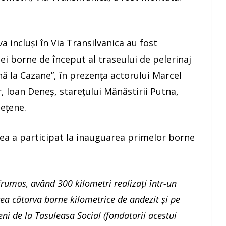
a incluşi în Via Transilvanica au fost
ei borne de început al traseului de pelerinaj
nă la Cazane”, în prezenţa actorului Marcel
r, Ioan Deneş, stareţului Mănăstirii Putna,
deţene.
a a participat la inauguarea primelor borne
 frumos, având 300 kilometri realizați într-un
rea câtorva borne kilometrice de andezit și pe
eni de la Tasuleasa Social (fondatorii acestui