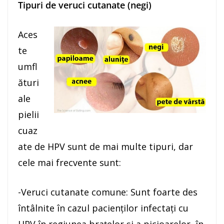
Tipuri de veruci cutanate (negi)
Aces
te
umfl
ături
ale
pielii
cuaz
ate de HPV sunt de mai multe tipuri, dar
cele mai frecvente sunt:
-Veruci cutanate comune: Sunt foarte des
întâlnite în cazul pacienților infectați cu
HPV în regiunea brațelor și a picioarelor, în