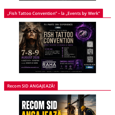
„Fish Tattoo Convention” – la „Events by Werk”
Recom SID ANGAJEAZĂ!