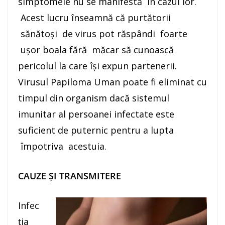
simptomele nu se manifestă în cazul lor.
Acest lucru înseamnă că purtătorii
sănătoși de virus pot răspândi foarte
ușor boala fără măcar să cunoască
pericolul la care își expun partenerii.
Virusul Papiloma Uman poate fi eliminat cu
timpul din organism dacă sistemul
imunitar al persoanei infectate este
suficient de puternic pentru a lupta
împotriva acestuia.
CAUZE ȘI TRANSMITERE
Infec
ția