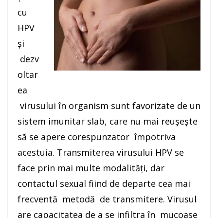
cu
HPV
și
dezv
oltar
ea
virusului în organism sunt favorizate de un
sistem imunitar slab, care nu mai reușește
să se apere corespunzator împotriva
acestuia. Transmiterea virusului HPV se
face prin mai multe modalități, dar
contactul sexual fiind de departe cea mai
frecventă metodă de transmitere. Virusul
are capacitatea de a se infiltra în mucoase