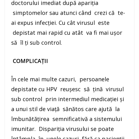
doctorului imediat după apariția
simptomelor sau atunci când crezi că te-
ai expus infecției. Cu cât virusul este
depistat mai rapid cu atât va fi mai ușor
să îl ți sub control.
COMPLICAȚ
II
În cele mai multe cazuri, persoanele
depistate cu HPV reușesc să țină virusul
sub control prin intermediul medicației și
a unui stil de viață sănătos care ajută la
îmbunătățirea semnificativă a sistemului
imunitar. Dispariția virusului se poate
întâmpla în unele cazuri fără ca pacienții