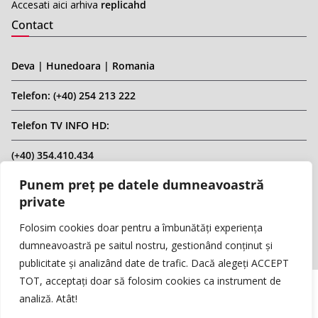
Accesati aici arhiva
replicahd
Contact
Deva | Hunedoara | Romania
Telefon: (+40) 254 213 222
Telefon TV INFO HD:
(+40) 354.410.434
Punem preț pe datele dumneavoastră
Email: infohd20@gmail.com
private
Website: www.replicahd.ro
Folosim cookies doar pentru a îmbunătăți experiența
dumneavoastră pe saitul nostru, gestionând conținut și
publicitate și analizând date de trafic. Dacă alegeți ACCEPT
TOT, acceptați doar să folosim cookies ca instrument de
analiză. Atât!
Copyright © REPLICA & INFO HD TV. Toate drepturile rezervate.