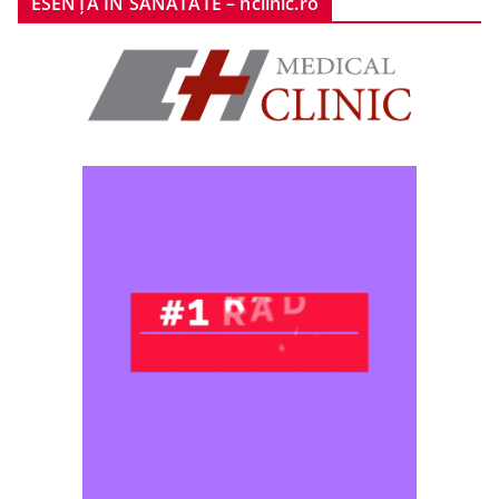
ESENȚA ÎN SĂNĂTATE – hclinic.ro