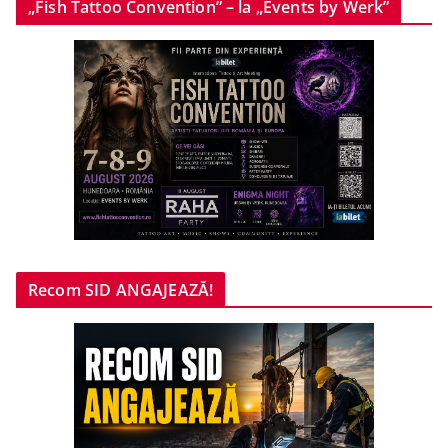
„Fish Tattoo Convention” – la „Events by Werk”
Recom SID ANGAJEAZĂ!