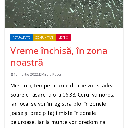
ACTUALITATE
COMUNITATE
METEO
Vreme închisă, în zona
noastră
15 martie 2022
Mirela Popa
Miercuri, temperaturile diurne vor scădea.
Soarele răsare la ora 06:38. Cerul va noros,
iar local se vor înregistra ploi în zonele
joase și precipitații mixte în zonele
deluroase, iar la munte vor predomina