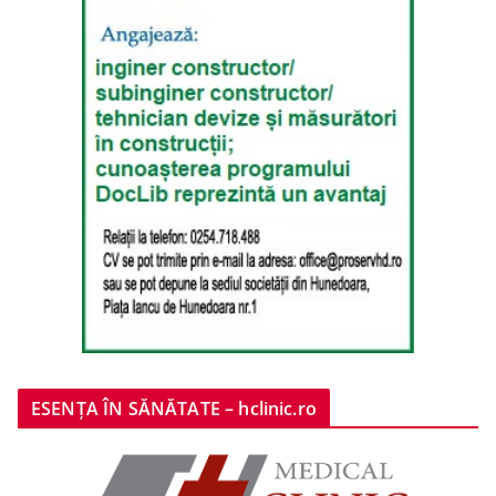
ESENȚA ÎN SĂNĂTATE – hclinic.ro