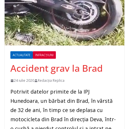
ACTUALITATE
INFRACȚIUNI
Accident grav la Brad
24 iulie 2020
Redacția Replica
Potrivit datelor primite de la IPJ
Hunedoara, un bărbat din Brad, în vârstă
de 32 de ani, în timp ce se deplasa cu
motocicleta din Brad în direcția Deva, într-
o curbă a pierdut controlul și a intrat pe