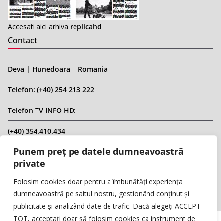
Accesati aici arhiva
replicahd
Contact
Deva | Hunedoara | Romania
Telefon: (+40) 254 213 222
Telefon TV INFO HD:
(+40) 354.410.434
Punem preț pe datele dumneavoastră
Email: infohd20@gmail.com
private
Website: www.replicahd.ro
Folosim cookies doar pentru a îmbunătăți experiența
dumneavoastră pe saitul nostru, gestionând conținut și
publicitate și analizând date de trafic. Dacă alegeți ACCEPT
TOT, acceptați doar să folosim cookies ca instrument de