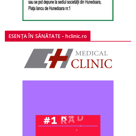
ESENȚA ÎN SĂNĂTATE – hclinic.ro