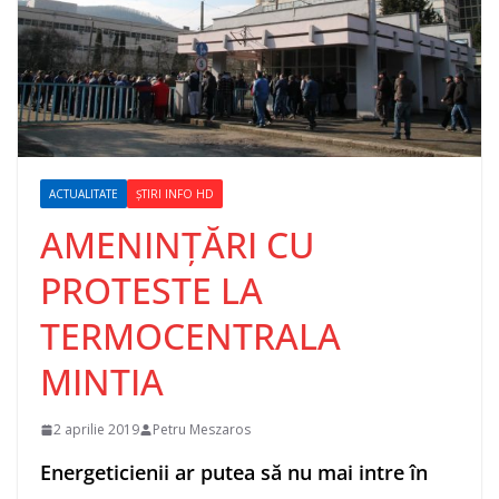
ACTUALITATE
ȘTIRI INFO HD
AMENINȚĂRI CU
PROTESTE LA
TERMOCENTRALA
MINTIA
2 aprilie 2019
Petru Meszaros
Energeticienii ar putea să nu mai intre în