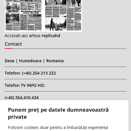
Accesati aici arhiva
replicahd
Contact
Deva | Hunedoara | Romania
Telefon: (+40) 254 213 222
Telefon TV INFO HD:
(+40) 354.410.434
Punem preț pe datele dumneavoastră
Email: infohd20@gmail.com
private
Website: www.replicahd.ro
Folosim cookies doar pentru a îmbunătăți experiența