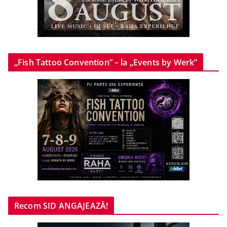
„Fish Tattoo Convention” – la „Events by Werk”
Recom SID ANGAJEAZĂ!