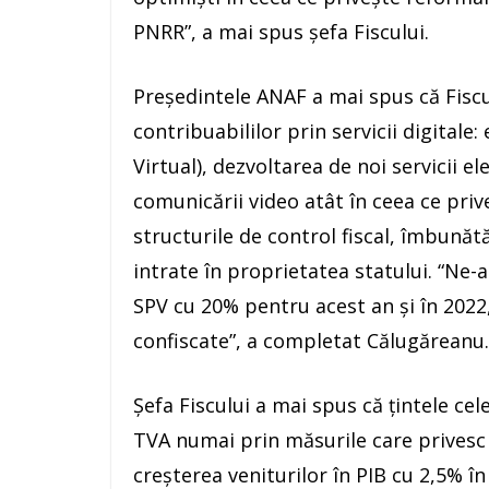
PNRR”, a mai spus şefa Fiscului.
Preşedintele ANAF a mai spus că Fiscu
contribuabililor prin servicii digitale:
Virtual), dezvoltarea de noi servicii e
comunicării video atât în ceea ce priv
structurile de control fiscal, îmbunăt
intrate în proprietatea statului. “Ne-
SPV cu 20% pentru acest an şi în 2022
confiscate”, a completat Călugăreanu.
Şefa Fiscului a mai spus că ţintele ce
TVA numai prin măsurile care privesc
creşterea veniturilor în PIB cu 2,5% î