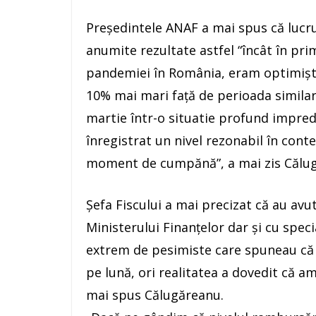
Preşedintele ANAF a mai spus că lucrur
anumite rezultate astfel “încât în pri
pandemiei în România, eram optimişti,
10% mai mari faţă de perioada similară
martie într-o situatie profund impredi
înregistrat un nivel rezonabil în conte
moment de cumpănă”, a mai zis Călu
Şefa Fiscului a mai precizat că au avu
Ministerului Finanţelor dar şi cu specia
extrem de pesimiste care spuneau că 
pe lună, ori realitatea a dovedit că am
mai spus Călugăreanu.