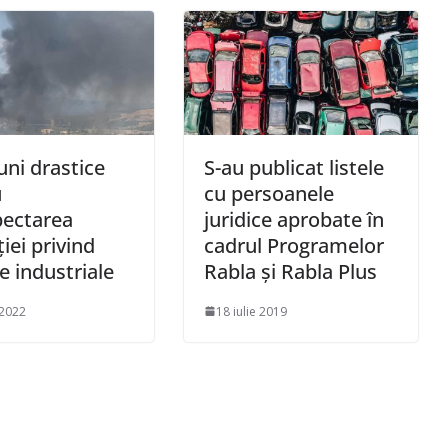
uni drastice
S-au publicat listele
u
cu persoanele
pectarea
juridice aprobate în
ţiei privind
cadrul Programelor
e industriale
Rabla şi Rabla Plus
 2022
18 iulie 2019