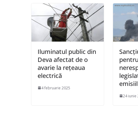
Iluminatul public din
Sancți
Deva afectat de o
pentr
avarie la rețeaua
neres
electrică
legisla
emisiil
4 februarie 2025
24 iunie