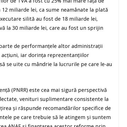
ilor de TVA a fost cu 25% mai mare faţă de
la 12 miliarde lei, ca sume neamânate la plată
ecutare silită au fost de 18 miliarde lei,
la 30 miliarde lei, care au fost un sprijin
arte de performanţele altor administraţii
 acţiuni, iar dorinţa reprezentanţiilor
 să se uite cu mândrie la lucrurile pe care le-au
ienţă (PNRR) este cea mai sigură perspectivă
lectate, venituri suplimentare consistente la
ţirea şi răspunde recomandărilor specifice de
ţintele pe care trebuie să le atingem şi suntem
rea ANAF şi finanţarea acestor reforme prin