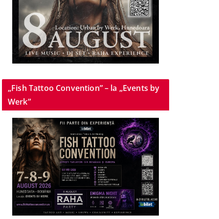
„Fish Tattoo Convention” – la „Events by
Werk”