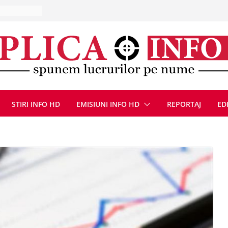
at cu un
Bărbatul a
i/ Bărbat
negociere cu
nțat un
ațe
scopere Evul
rei
 luna
STIRI INFO HD
EMISIUNI INFO HD
REPORTAJ
ED
ă de
zat după ce