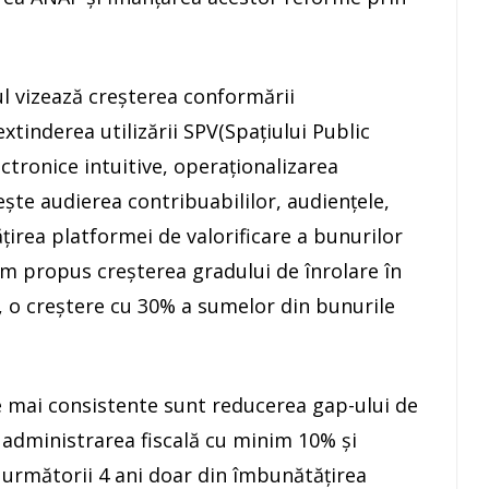
l vizează creşterea conformării
 extinderea utilizării SPV(Spaţiului Public
lectronice intuitive, operaţionalizarea
eşte audierea contribuabililor, audienţele,
ăţirea platformei de valorificare a bunurilor
am propus creşterea gradului de înrolare în
, o creştere cu 30% a sumelor din bunurile
le mai consistente sunt reducerea gap-ului de
 administrarea fiscală cu minim 10% şi
n următorii 4 ani doar din îmbunătăţirea