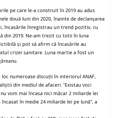
ile pe care le-a construit în 2019 au adus
mele două luni din 2020, înainte de declanşarea
 încasările înregistrau un trend pozitiv, cu
 din 2019. Ne-am trezit cu totii în luna
ctibilă şi pot să afirm că încasările au
xtul crizei sanitare. Luna martie a fost un
găreanu.
t loc numeroase discuţii în interiorul ANAF,
liştii din mediul de afaceri. “Existau voci
nu vom mai încasa nici măcar 2 miliarde lei
 încasat în medie 24 miliarde lei pe lună”, a