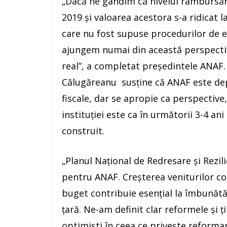
„Dacă ne gândim că nivelul rambursăr
2019 şi valoarea acestora s-a ridicat 
care nu fost supuse procedurilor de ex
ajungem numai din această perspectivă 
real”, a completat preşedintele ANAF.
Călugăreanu susţine că ANAF este dep
fiscale, dar se apropie ca perspective,
instituţiei este ca în următorii 3-4 ani
construit.
„Planul Naţional de Redresare şi Rezil
pentru ANAF. Creşterea veniturilor co
buget contribuie esenţial la îmbunătă
ţară. Ne-am definit clar reformele şi 
optimişti în ceea ce priveşte reforma