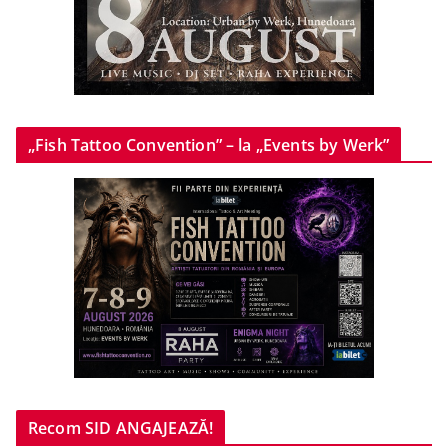
„Fish Tattoo Convention” – la „Events by Werk”
Recom SID ANGAJEAZĂ!