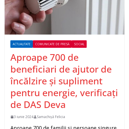
ACTUALITATE
COMUNICATE DE PRESĂ
SOCIAL
Aproape 700 de
beneficiari de ajutor de
încălzire și supliment
pentru energie, verificați
de DAS Deva
3 iunie 2024
Samachișă Felicia
Aproape 700 de familii și persoane singure,