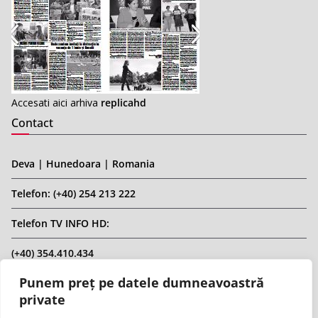
Accesati aici arhiva
replicahd
Contact
Deva | Hunedoara | Romania
Telefon: (+40) 254 213 222
Telefon TV INFO HD:
(+40) 354.410.434
Punem preț pe datele dumneavoastră
Email: infohd20@gmail.com
private