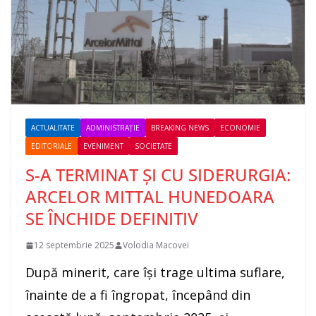
ACTUALITATE
ADMINISTRAȚIE
BREAKING NEWS
ECONOMIE
EDITORIALE
EVENIMENT
SOCIETATE
S-A TERMINAT ȘI CU SIDERURGIA:
ARCELOR MITTAL HUNEDOARA
SE ÎNCHIDE DEFINITIV
12 septembrie 2025
Volodia Macovei
După minerit, care își trage ultima suflare,
înainte de a fi îngropat, începând din