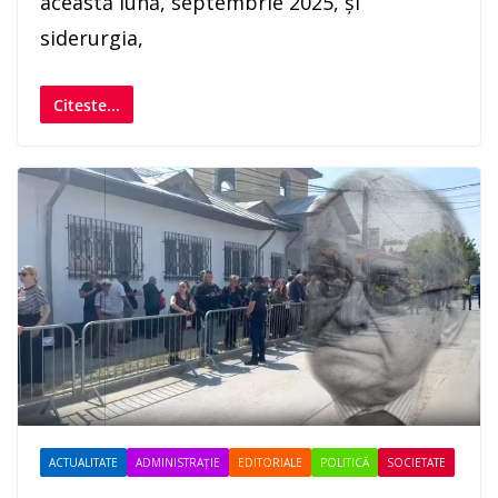
această lună, septembrie 2025, și
siderurgia,
Citeste...
ACTUALITATE
ADMINISTRAȚIE
EDITORIALE
POLITICĂ
SOCIETATE