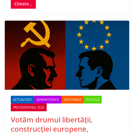
Citeste...
ACTUALITATE
ADMINISTRAȚIE
EDITORIALE
POLITICĂ
PREZIDENȚIALE 2025
Votăm drumul libertății,
construcției europene,