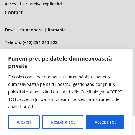
Accesati aici arhiva
replicahd
Contact
Deva | Hunedoara | Romania
Telefon: (+40) 254 213 222
Telefon TV INFO HD:
Punem preț pe datele dumneavoastră
private
(+40) 354.410.434
Folosim cookies doar pentru a îmbunătăți experiența
dumneavoastră pe saitul nostru, gestionând conținut și
Email: infohd20@gmail.com
publicitate și analizând date de trafic. Dacă alegeți ACCEPT
Website: www.replicahd.ro
TOT, acceptați doar să folosim cookies ca instrument de
analiză. Atât!
Alegeri
Resping Tot
Accept Tot
Copyright © REPLICA & INFO HD TV. Toate drepturile rezervate.