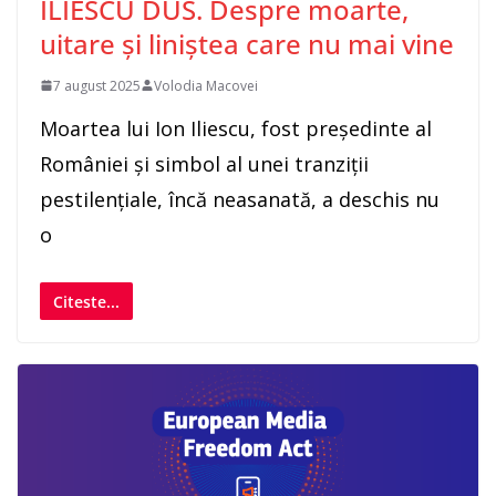
ILIESCU DUS. Despre moarte,
uitare și liniștea care nu mai vine
7 august 2025
Volodia Macovei
Moartea lui Ion Iliescu, fost președinte al
României și simbol al unei tranziții
pestilențiale, încă neasanată, a deschis nu
o
Citeste...