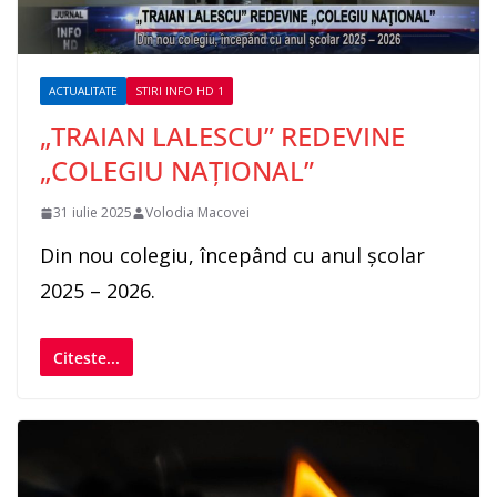
ACTUALITATE
STIRI INFO HD 1
„TRAIAN LALESCU” REDEVINE
„COLEGIU NAȚIONAL”
31 iulie 2025
Volodia Macovei
Din nou colegiu, începând cu anul școlar
2025 – 2026.
Citeste...