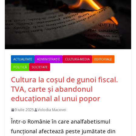
ACTUALITATE
ADMINISTRAȚIE
CULTURĂ-MEDIA
EDITORIALE
POLITICĂ
SOCIETATE
Cultura la coșul de gunoi fiscal.
TVA, carte și abandonul
educațional al unui popor
9 iulie 2025
Volodia Macovei
Într-o Românie în care analfabetismul
funcțional afectează peste jumătate din