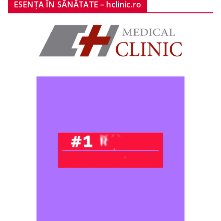
ESENȚA ÎN SĂNĂTATE – hclinic.ro