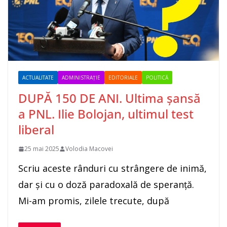
ACTUALITATE
ADMINISTRAȚIE
EDITORIALE
POLITICĂ
DUPĂ 150 DE ANI. Ultima șansă
a PNL. Ilie Bolojan, ultimul test
liberal
25 mai 2025
Volodia Macovei
Scriu aceste rânduri cu strângere de inimă,
dar și cu o doză paradoxală de speranță.
Mi-am promis, zilele trecute, după