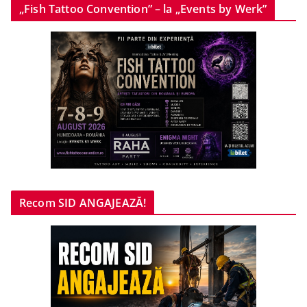
„Fish Tattoo Convention” – la „Events by Werk”
Recom SID ANGAJEAZĂ!