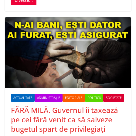
Citeste...
ACTUALITATE
ADMINISTRAȚIE
EDITORIALE
POLITICĂ
SOCIETATE
FĂRĂ MILĂ. Guvernul îi taxează
pe cei fără venit ca să salveze
bugetul spart de privilegiați