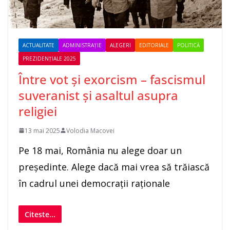
ACTUALITATE
ADMINISTRAȚIE
ALEGERI
EDITORIALE
POLITICĂ
PREZIDENȚIALE 2025
Între vot și exorcism – fascismul
suveranist și asaltul asupra
religiei
13 mai 2025
Volodia Macovei
Pe 18 mai, România nu alege doar un
președinte. Alege dacă mai vrea să trăiască
în cadrul unei democrații raționale
Citeste...