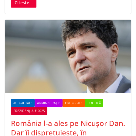
Citeste...
ACTUALITATE
ADMINISTRAȚIE
EDITORIALE
POLITICĂ
PREZIDENȚIALE 2025
România l-a ales pe Nicușor Dan.
Dar îi disprețuiește, în