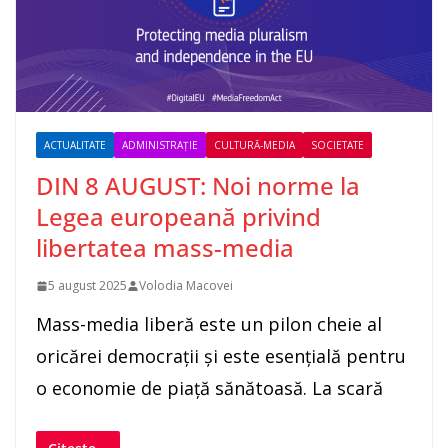
ACTUALITATE
ADMINISTRAȚIE
CULTURĂ-MEDIA
SOCIETATE
DIN 8 AUGUST: Noi norme la
Legea europeană privind
libertatea mass-media
5 august 2025
Volodia Macovei
Mass-media liberă este un pilon cheie al
oricărei democrații și este esențială pentru
o economie de piață sănătoasă. La scară