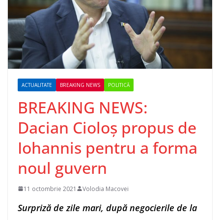
ACTUALITATE
BREAKING NEWS
POLITICĂ
BREAKING NEWS:
Dacian Cioloș propus de
Iohannis pentru a forma
noul guvern
11 octombrie 2021
Volodia Macovei
Surpriză de zile mari, după negocierile de la