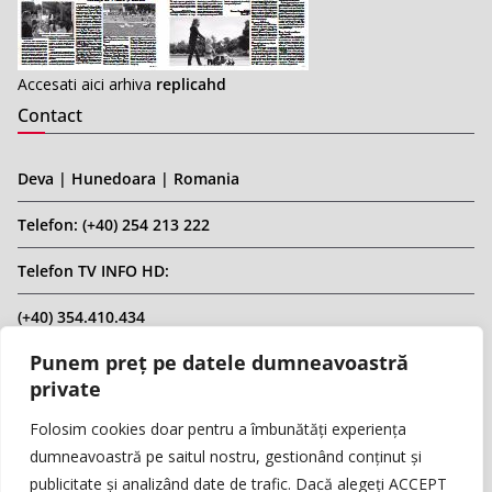
Accesati aici arhiva
replicahd
Contact
Deva | Hunedoara | Romania
Telefon: (+40) 254 213 222
Telefon TV INFO HD:
(+40) 354.410.434
Punem preț pe datele dumneavoastră
Email: infohd20@gmail.com
private
Website: www.replicahd.ro
Folosim cookies doar pentru a îmbunătăți experiența
dumneavoastră pe saitul nostru, gestionând conținut și
publicitate și analizând date de trafic. Dacă alegeți ACCEPT