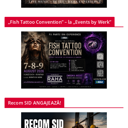
„Fish Tattoo Convention” – la „Events by Werk”
Recom SID ANGAJEAZĂ!