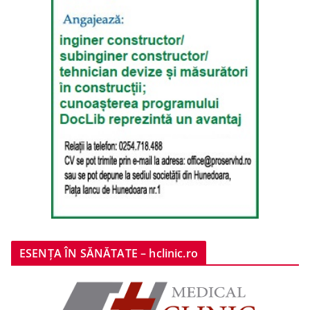
ESENȚA ÎN SĂNĂTATE – hclinic.ro