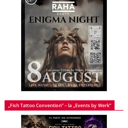
„Fish Tattoo Convention” – la „Events by Werk”