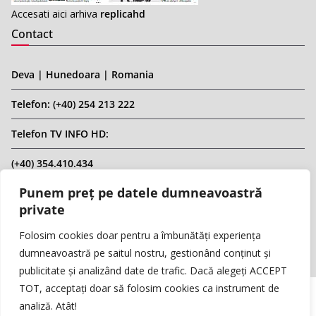
Accesati aici arhiva
replicahd
Contact
Deva | Hunedoara | Romania
Telefon: (+40) 254 213 222
Telefon TV INFO HD:
(+40) 354.410.434
Punem preț pe datele dumneavoastră
Email: infohd20@gmail.com
private
Website: www.replicahd.ro
Folosim cookies doar pentru a îmbunătăți experiența
dumneavoastră pe saitul nostru, gestionând conținut și
publicitate și analizând date de trafic. Dacă alegeți ACCEPT
TOT, acceptați doar să folosim cookies ca instrument de
analiză. Atât!
Copyright © REPLICA & INFO HD TV. Toate drepturile rezervate.