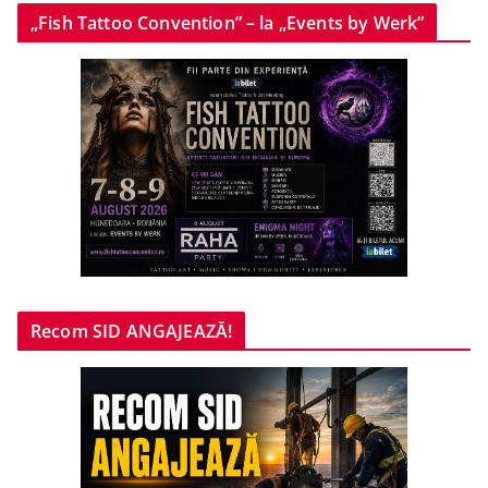
„Fish Tattoo Convention” – la „Events by Werk”
Recom SID ANGAJEAZĂ!