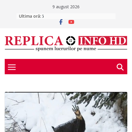
Skip
9 august 2026
to
Ultima oră:
E scris în stele – duminică, 9 august
2026
content
Peste 300 de oameni s-au
autoevacuat din Auchan Deva, după
ce mall-ul s-a umplut de fum
DacFest 2026. Când timpul se
întoarce acasă (GALERIE FOTO)
E scris în stele – sâmbătă, 8 august
2026
SĂPTĂMÂNA ASTRALĂ – 10 – 16
august 2026