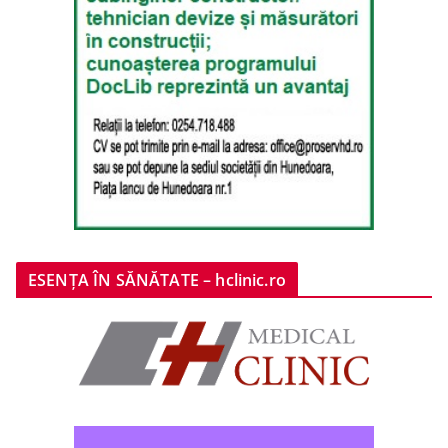
ESENȚA ÎN SĂNĂTATE – hclinic.ro