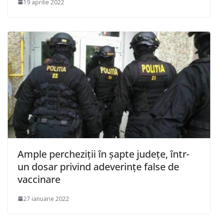
19 aprilie 2022
Ample percheziţii în şapte judeţe, într-
un dosar privind adeverinţe false de
vaccinare
27 ianuarie 2022