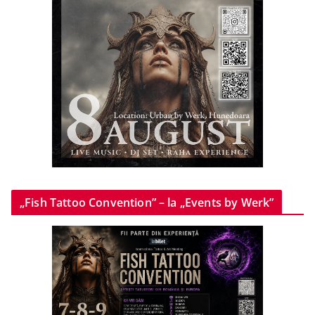
„Fish Tattoo Convention” – la „Events by Werk”