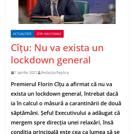
ACTUALITATE
ȘTIRI NAȚIONALE
Cîțu: Nu va exista un
lockdown general
7 aprilie 2021
Redacția Replica
Premierul Florin Cîţu a afirmat că nu va
exista un lockdown general, întrebat dacă
ia în calcul o măsură a carantinării de două
săptămâni. Şeful Executivului a adăugat că
mergem spre direcţia unei relaxări, însă
condiţia principală este cea ca lumea să se