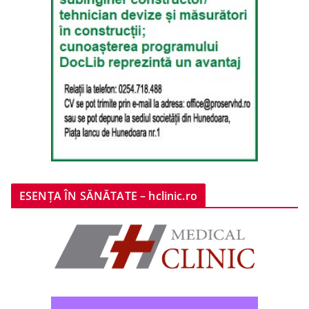
ESENȚA ÎN SĂNĂTATE – hclinic.ro