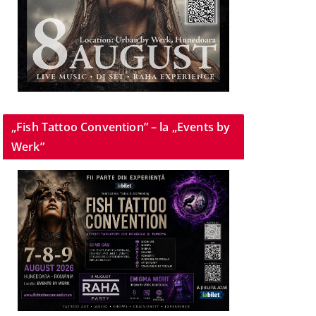
„Fish Tattoo Convention” – la „Events by
Werk”