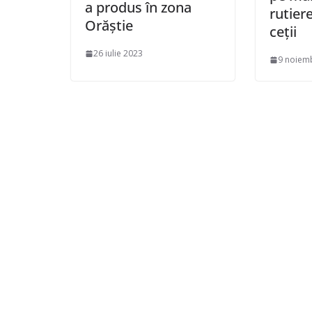
a produs în zona
rutier
Orăștie
ceții
26 iulie 2023
9 noiem