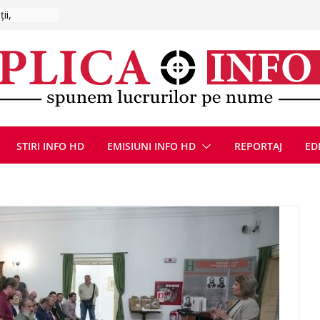
CANĂ!
ICE DIN
STIRI INFO HD
EMISIUNI INFO HD
REPORTAJ
ED