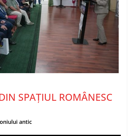
E DIN SPAȚIUL ROMÂNESC
niului antic