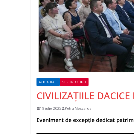
ACTUALITATE
STIRI INFO HD 1
CIVILIZAȚIILE DACIC
18 iulie 2025
Petru Meszaros
Eveniment de excepție dedicat patrimo