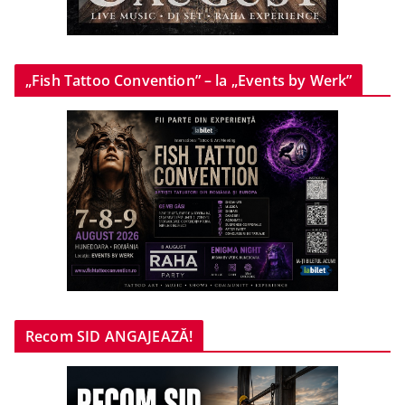
„Fish Tattoo Convention” – la „Events by Werk”
Recom SID ANGAJEAZĂ!