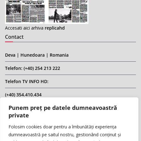
Accesati aici arhiva
replicahd
Contact
Deva | Hunedoara | Romania
Telefon: (+40) 254 213 222
Telefon TV INFO HD:
(+40) 354.410.434
Punem preț pe datele dumneavoastră
Email: infohd20@gmail.com
private
Website: www.replicahd.ro
Folosim cookies doar pentru a îmbunătăți experiența
dumneavoastră pe saitul nostru, gestionând conținut și