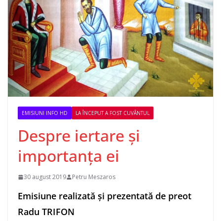
EMISIUNI INFO HD
LA ÎNCEPUT A FOST CUVÂNTUL
Despre iertare și
importanța ei
30 august 2019
Petru Meszaros
Emisiune realizată și prezentată de preot
Radu TRIFON