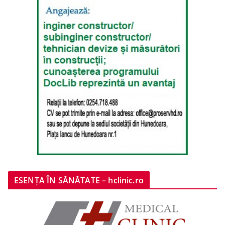
ESENȚA ÎN SĂNĂTATE – hclinic.ro