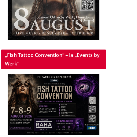
„Fish Tattoo Convention” – la „Events by
Werk”