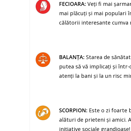
FECIOARA:
Veţi fi mai şarman
mai plăcuţi şi mai populari în 
călătorii interesante cumva
BALANŢA:
Starea de sănătat
putea să vă implicaţi şi într-
atenţi la bani şi la un risc m
SCORPION:
Este o zi foarte 
alături de prieteni şi amici.
iniţiative sociale grandioase