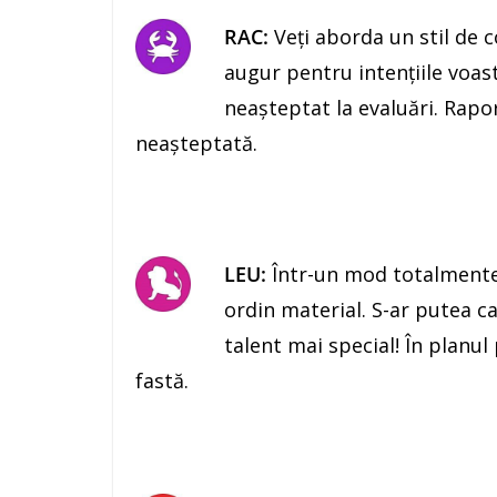
RAC:
Veţi aborda un stil de 
augur pentru intenţiile voas
neaşteptat la evaluări. Rapor
neaşteptată.
LEU:
Într-un mod totalmente 
ordin material. S-ar putea ca
talent mai special! În planul
fastă.