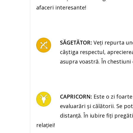
afaceri interesante!
SĂGETĂTOR:
Veţi repurta un
câştiga respectul, apreciere
asupra voastră. În chestiuni c
CAPRICORN:
Este o zi foarte
evaluarări şi călătorii. Se p
distanţă. În iubire fiţi preg
relației!