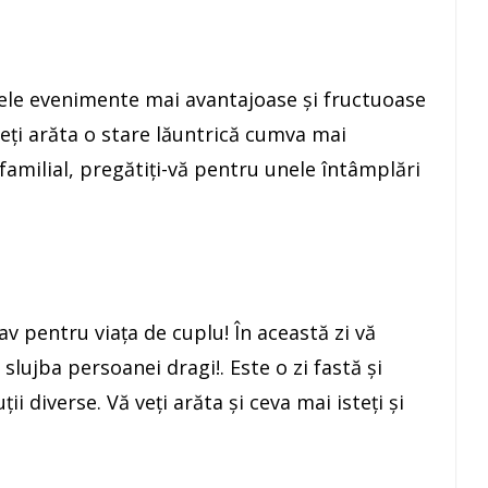
ele evenimente mai avantajoase şi fructuoase
veţi arăta o stare lăuntrică cumva mai
 familial, pregătiţi-vă pentru unele întâmplări
 pentru viaţa de cuplu! În această zi vă
slujba persoanei dragi!. Este o zi fastă şi
ii diverse. Vă veţi arăta şi ceva mai isteţi şi