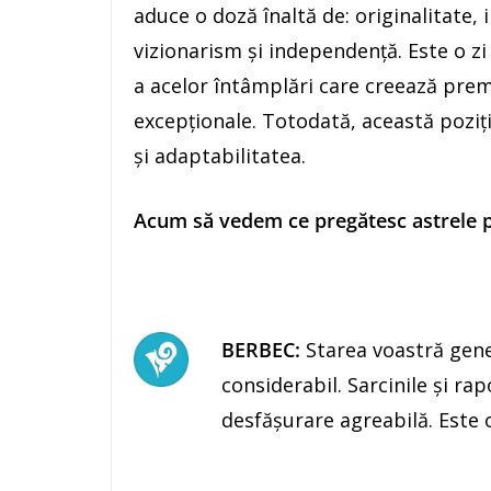
aduce o doză înaltă de: originalitate, i
vizionarism şi independenţă. Este o zi
a acelor întâmplări care creează prem
excepţionale. Totodată, această poziţ
şi adaptabilitatea.
Acum să vedem ce pregătesc astrele pe
BERBEC:
Starea voastră gen
considerabil. Sarcinile şi rap
desfăşurare agreabilă. Este o