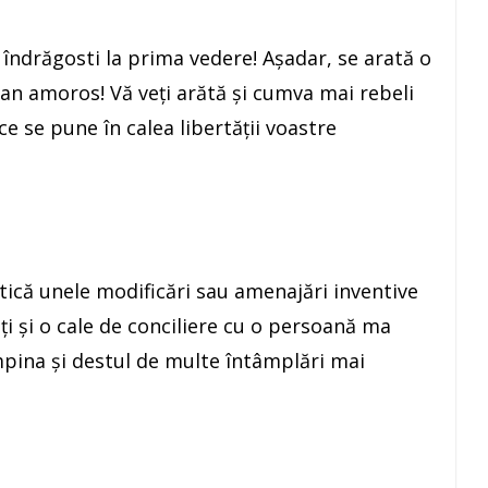
i îndrăgosti la prima vedere! Aşadar, se arată o
plan amoros! Vă veţi arătă şi cumva mai rebeli
 ce se pune în calea libertăţii voastre
tică unele modificări sau amenajări inventive
iţi şi o cale de conciliere cu o persoană ma
âmpina şi destul de multe întâmplări mai