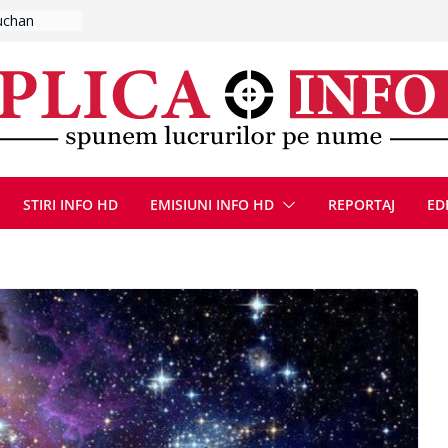
t de fum
l se
 FOTO)
, 8 august
la Uricani.
rcerați
 parapet
viață din
eună cu
STIRI INFO HD
EMISIUNI INFO HD
REPORTAJ
ED