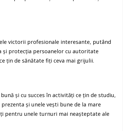
ele victorii profesionale interesante, putând
a şi protecţia persoanelor cu autoritate
e ţin de sănătate fiţi ceva mai grijulii.
 bună şi cu succes în activităţi ce ţin de studiu,
ot prezenta şi unele veşti bune de la mare
ătiţi pentru unele turnuri mai neaşteptate ale