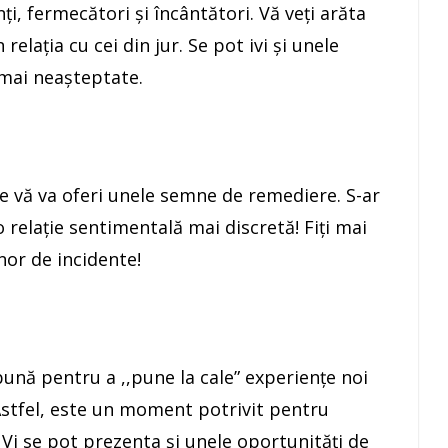
ţi, fermecători şi încântători. Vă veţi arăta
relaţia cu cei din jur. Se pot ivi şi unele
 mai neaşteptate.
e vă va oferi unele semne de remediere. S-ar
o relaţie sentimentală mai discretă! Fiţi mai
inor de incidente!
bună pentru a ,,pune la cale” experienţe noi
 Astfel, este un moment potrivit pentru
! Vi se pot prezenta şi unele oportunităţi de