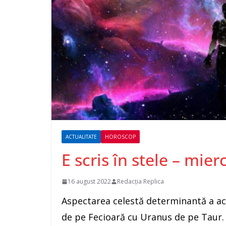
ACTUALITATE
HOROSCOP
E scris în stele – mie
16 august 2022
Redacția Replica
Aspectarea celestă determinantă a aces
de pe Fecioară cu Uranus de pe Taur. 