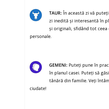
TAUR:
În această zi vă puteţ
zi inedită şi interesantă în 
şi originali, sfidând tot ceea
personale.
GEMENI:
Puteţi pune în prac
în planul casei. Puteţi să găs
tânără din familie. Veţi înt
ciudate!