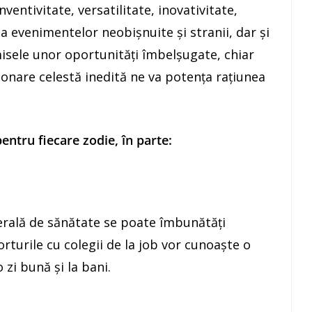
nventivitate, versatilitate, inovativitate,
 a evenimentelor neobişnuite şi stranii, dar şi
isele unor oportunităţi îmbelşugate, chiar
ionare celestă inedită ne va potenţa raţiunea
ntru fiecare zodie, în parte:
erală de sănătate se poate îmbunătăți
orturile cu colegii de la job vor cunoaşte o
 zi bună şi la bani.