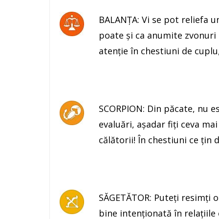
BALANŢA: Vi se pot reliefa u
poate şi ca anumite zvonuri
atenţie în chestiuni de cuplu,
SCORPION: Din păcate, nu es
evaluări, aşadar fiţi ceva mai
călătorii! În chestiuni ce ţi
SĂGETĂTOR: Puteţi resimţi o
bine intenţionată în relaţiile c