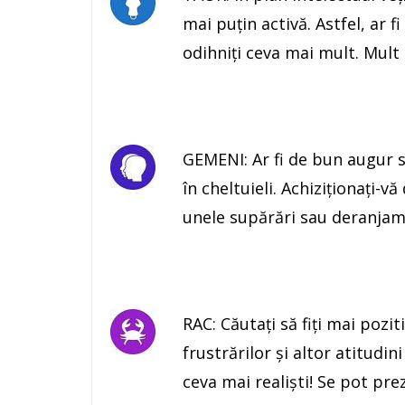
mai puţin activă. Astfel, ar fi
odihniţi ceva mai mult. Mult 
GEMENI: Ar fi de bun augur să
în cheltuieli. Achiziţionaţi-v
unele supărări sau deranjam
RAC: Căutaţi să fiţi mai pozit
frustrărilor şi altor atitudini
ceva mai realiști! Se pot pre