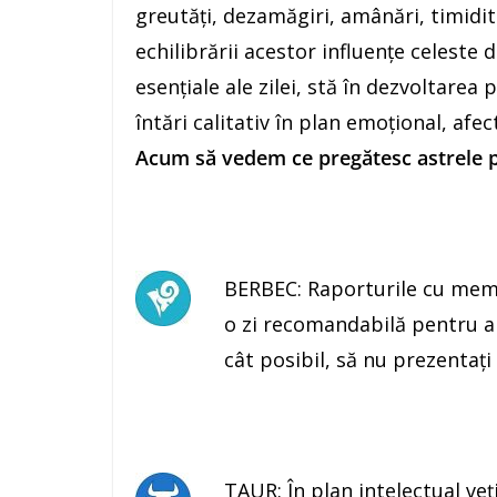
greutăţi, dezamăgiri, amânări, timidit
echilibrării acestor influenţe celeste d
esenţiale ale zilei, stă în dezvoltarea 
întări calitativ în plan emoţional, afect
Acum să vedem ce pregătesc astrele pe
BERBEC: Raporturile cu membr
o zi recomandabilă pentru a 
cât posibil, să nu prezentaţi
TAUR: În plan intelectual v