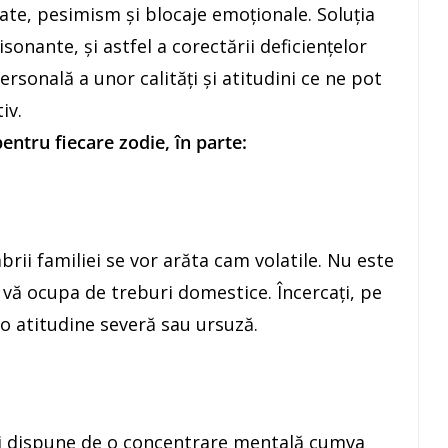
ate, pesimism şi blocaje emoţionale. Soluţia
isonante, şi astfel a corectării deficienţelor
personală a unor calităţi şi atitudini ce ne pot
iv.
ntru fiecare zodie, în parte:
ii familiei se vor arăta cam volatile. Nu este
vă ocupa de treburi domestice. Încercaţi, pe
 o atitudine severă sau ursuză.
eţi dispune de o concentrare mentală cumva