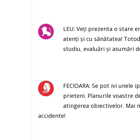
LEU: Veţi prezenta o stare e
atenţi şi cu sănătatea! Totod
studiu, evaluări şi asumări d
FECIOARA: Se pot ivi unele 
prieteni. Planurile voastre d
atingerea obiectivelor. Mai m
accidente!