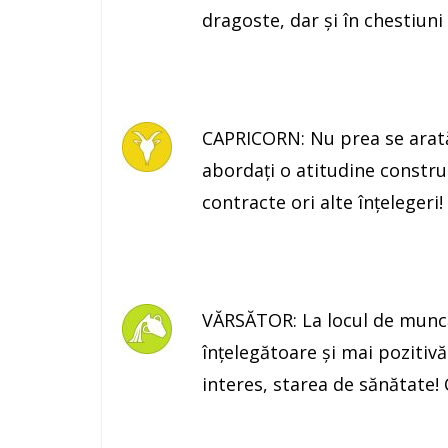
dragoste, dar şi în chestiuni c
CAPRICORN: Nu prea se arată o
abordaţi o atitudine constru
contracte ori alte înţelegeri
VĂRSĂTOR: La locul de muncă 
înţelegătoare şi mai pozitivă
interes, starea de sănătate! 