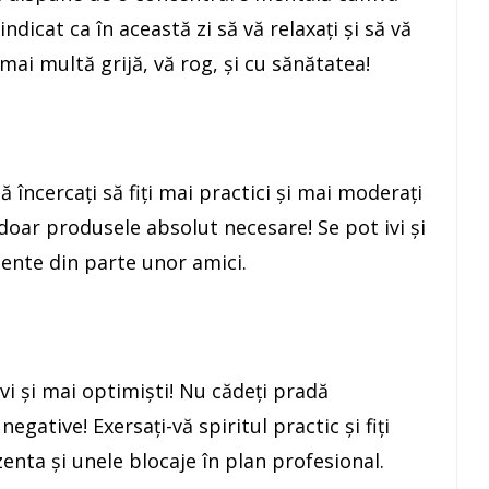
 indicat ca în această zi să vă relaxaţi şi să vă
mai multă grijă, vă rog, şi cu sănătatea!
 încercaţi să fiţi mai practici şi mai moderaţi
ă doar produsele absolut necesare! Se pot ivi şi
ente din parte unor amici.
ivi şi mai optimişti! Nu cădeţi pradă
 negative! Exersaţi-vă spiritul practic şi fiţi
zenta şi unele blocaje în plan profesional.