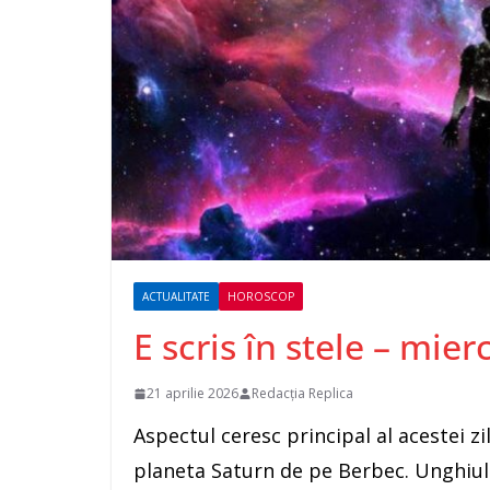
ACTUALITATE
HOROSCOP
E scris în stele – mier
21 aprilie 2026
Redacția Replica
Aspectul ceresc principal al acestei z
planeta Saturn de pe Berbec. Unghiul 