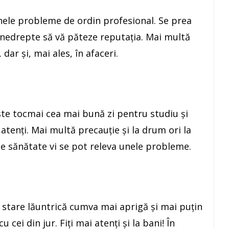
nele probleme de ordin profesional. Se prea
 nedrepte să vă păteze reputaţia. Mai multă
 dar şi, mai ales, în afaceri.
te tocmai cea mai bună zi pentru studiu şi
 atenţi. Mai multă precauţie şi la drum ori la
n de sănătate vi se pot releva unele probleme.
 stare lăuntrică cumva mai aprigă şi mai puţin
u cei din jur. Fiţi mai atenţi şi la bani! În