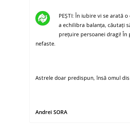
PEŞTI: În iubire vi se arată 
a echilibra balanța, căutaţi 
preţuire persoanei dragi! În 
nefaste.
Astrele doar predispun, însă omul di
Andrei SORA