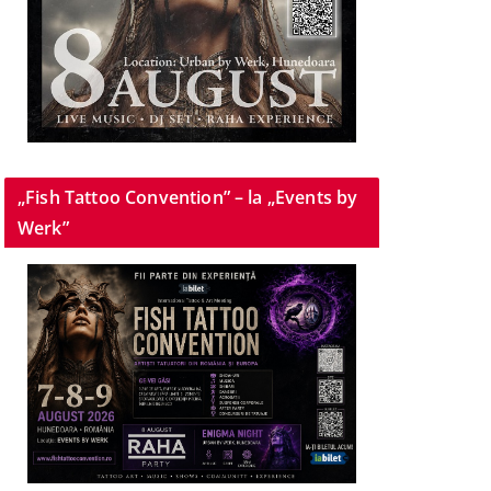
„Fish Tattoo Convention” – la „Events by
Werk”