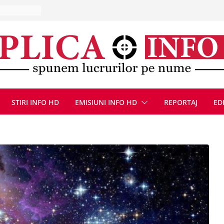
la Uricani.
rcerați
 parapet
viață din
eună cu
CANĂ!
ICE DIN
STIRI INFO HD
EMISIUNI INFO HD
REPORTAJ
ED