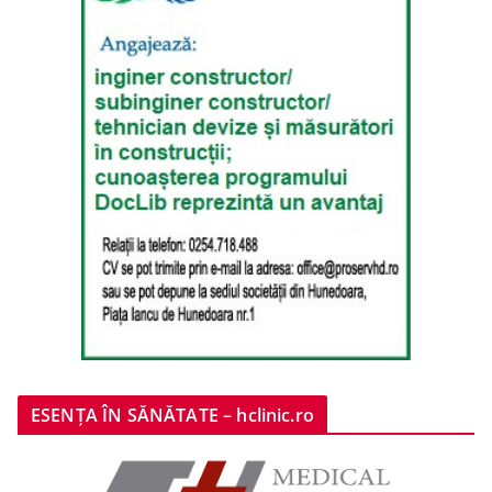
ESENȚA ÎN SĂNĂTATE – hclinic.ro