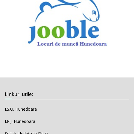
Linkuri utile:
I.S.U. Hunedoara
I.P.J. Hunedoara
Spitalul Județean Deva