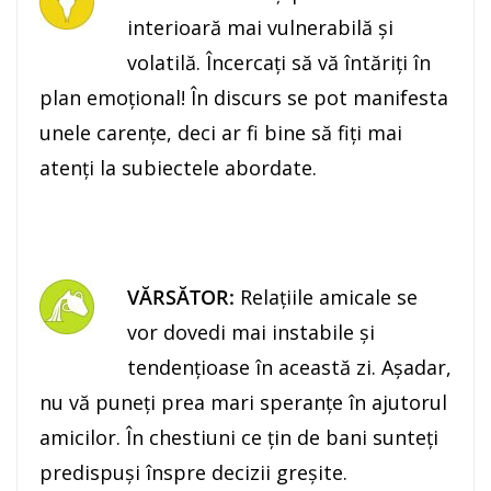
interioară mai vulnerabilă şi
volatilă. Încercaţi să vă întăriţi în
plan emoţional! În discurs se pot manifesta
unele carenţe, deci ar fi bine să fiţi mai
atenţi la subiectele abordate.
VĂRSĂTOR:
Relaţiile amicale se
vor dovedi mai instabile şi
tendenţioase în această zi. Aşadar,
nu vă puneţi prea mari speranţe în ajutorul
amicilor. În chestiuni ce ţin de bani sunteţi
predispuşi înspre decizii greşite.