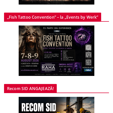
„Fish Tattoo Convention” – la „Events by Werk”
Recom SID ANGAJEAZĂ!