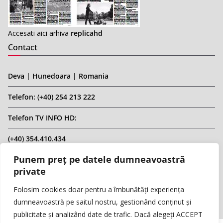
Accesati aici arhiva
replicahd
Contact
Deva | Hunedoara | Romania
Telefon: (+40) 254 213 222
Telefon TV INFO HD:
(+40) 354.410.434
Punem preț pe datele dumneavoastră
Email: infohd20@gmail.com
private
Website: www.replicahd.ro
Folosim cookies doar pentru a îmbunătăți experiența
dumneavoastră pe saitul nostru, gestionând conținut și
publicitate și analizând date de trafic. Dacă alegeți ACCEPT