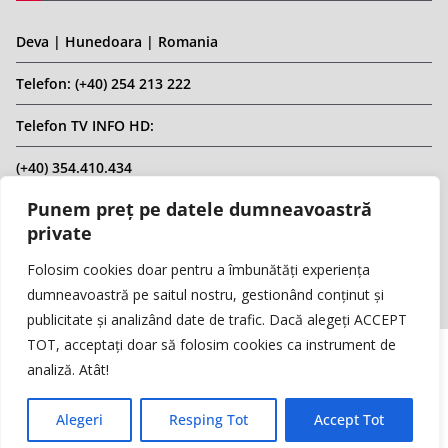
Deva | Hunedoara | Romania
Telefon: (+40) 254 213 222
Telefon TV INFO HD:
(+40) 354.410.434
Punem preț pe datele dumneavoastră
Email: infohd20@gmail.com
private
Website: www.replicahd.ro
Folosim cookies doar pentru a îmbunătăți experiența
dumneavoastră pe saitul nostru, gestionând conținut și
publicitate și analizând date de trafic. Dacă alegeți ACCEPT
TOT, acceptați doar să folosim cookies ca instrument de
analiză. Atât!
Copyright © REPLICA & INFO HD TV. Toate drepturile rezervate.
Interzisă preluarea de conținut fără specificarea sursei.
Alegeri
Resping Tot
Accept Tot