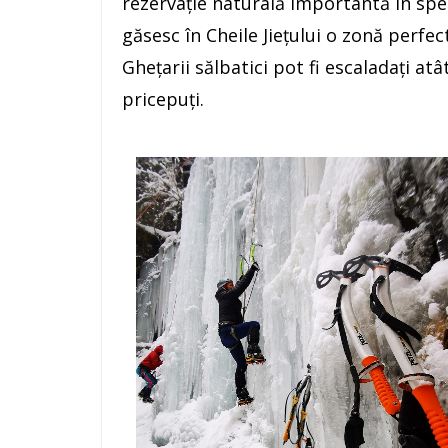
rezervaţie naturală importantă în spec
găsesc în Cheile Jiețului o zonă perfe
Gheţarii sălbatici pot fi escaladaţi atâ
pricepuţi.