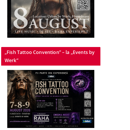
„Fish Tattoo Convention” – la „Events by
Werk”