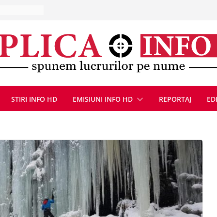
ut a fost
bărbat este
 de acasă
 10 – 16
că, 9 august
0 august 2026
STIRI INFO HD
EMISIUNI INFO HD
REPORTAJ
ED