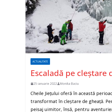
ACTUALITATE
Escaladă pe cleștare 
25 ianuarie 2022
Monika Baciu
Cheile Jiețului oferă în această perio
transformat în cleștare de gheață. Pe
peisaj uimitor, însă, pentru aventurie