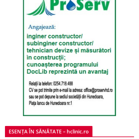
ESENȚA ÎN SĂNĂTATE – hclinic.ro