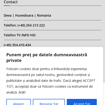
Contact
Deva | Hunedoara | Romania
Telefon: (+40) 254 213 222
Telefon TV INFO HD:
(+40) 354.410.434
Punem preț pe datele dumneavoastră
Email: infohd20@gmail.com
private
Website: www.replicahd.ro
Folosim cookies doar pentru a îmbunătăți experiența
dumneavoastră pe saitul nostru, gestionând conținut și
publicitate și analizând date de trafic. Dacă alegeți ACCEPT
TOT, acceptați doar să folosim cookies ca instrument de
analiză. Atât!
Copyright © REPLICA & INFO HD TV. Toate drepturile rezervate.
Interzisă preluarea de conținut fără specificarea sursei.
Alegeri
Resping Tot
Accept Tot