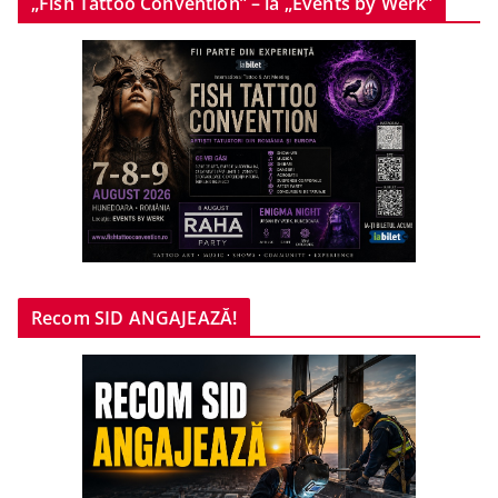
„Fish Tattoo Convention” – la „Events by Werk”
Recom SID ANGAJEAZĂ!