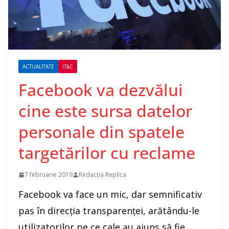
ACTUALITATE
IT&C
Facebook va dezvălui
cine este sursa datelor
personale din spatele
targetărilor cu reclame
7 februarie 2019
Redacția Replica
Facebook va face un mic, dar semnificativ
pas în direcţia transparenţei, arătându-le
utilizatorilor pe ce cale au ajuns să fie