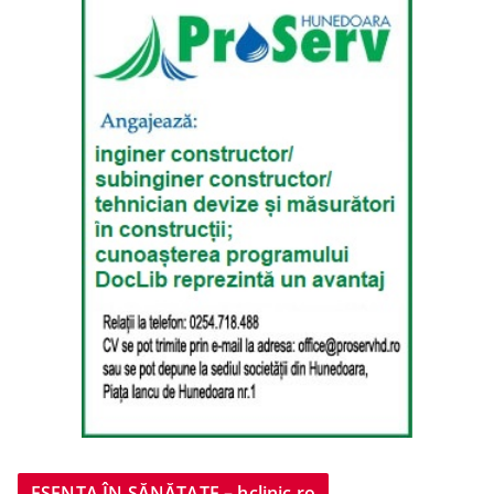
ESENȚA ÎN SĂNĂTATE – hclinic.ro