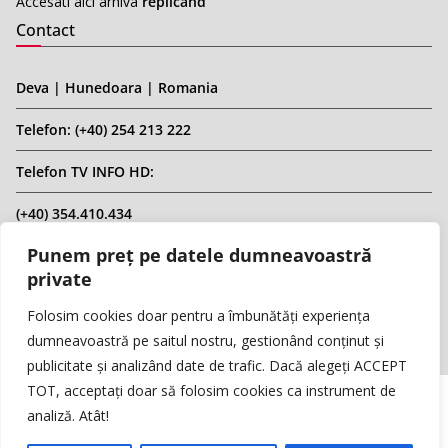
Accesati aici arhiva
replicahd
Contact
Deva | Hunedoara | Romania
Telefon: (+40) 254 213 222
Telefon TV INFO HD:
(+40) 354.410.434
Punem preț pe datele dumneavoastră
Email: infohd20@gmail.com
private
Website: www.replicahd.ro
Folosim cookies doar pentru a îmbunătăți experiența
dumneavoastră pe saitul nostru, gestionând conținut și
publicitate și analizând date de trafic. Dacă alegeți ACCEPT
TOT, acceptați doar să folosim cookies ca instrument de
analiză. Atât!
Copyright © REPLICA & INFO HD TV. Toate drepturile rezervate.