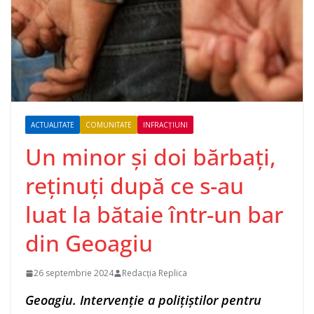
ACTUALITATE
COMUNITATE
INFRACȚIUNI
Un minor și doi bărbați,
reținuți după ce s-au
luat la bătaie într-un bar
din Geoagiu
26 septembrie 2024
Redacția Replica
Geoagiu. Intervenție a polițiștilor pentru