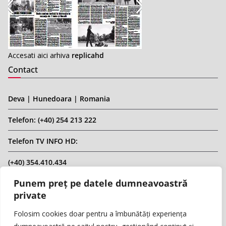
Accesati aici arhiva
replicahd
Contact
Deva | Hunedoara | Romania
Telefon: (+40) 254 213 222
Telefon TV INFO HD:
(+40) 354.410.434
Punem preț pe datele dumneavoastră
Email: infohd20@gmail.com
private
Website: www.replicahd.ro
Folosim cookies doar pentru a îmbunătăți experiența