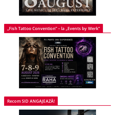
„Fish Tattoo Convention” – la „Events by Werk”
Recom SID ANGAJEAZĂ!