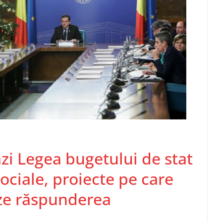
zi Legea bugetului de stat
sociale, proiecte pe care
ze răspunderea