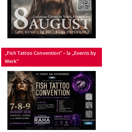
„Fish Tattoo Convention” – la „Events by
Werk”