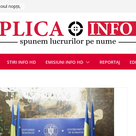
CANĂ!
ICE DIN
STIRI INFO HD
EMISIUNI INFO HD
REPORTAJ
ED