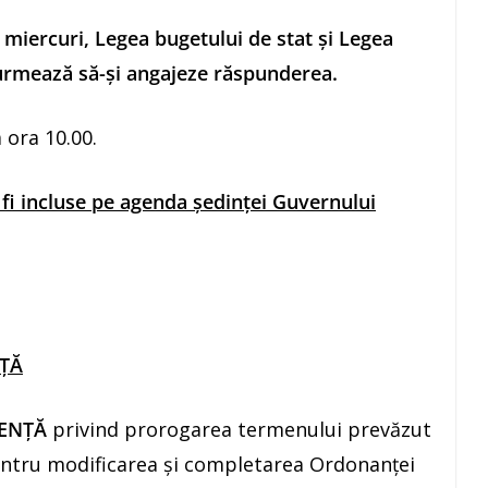
 miercuri, Legea bugetului de stat şi Legea
e urmează să-şi angajeze răspunderea.
 ora 10.00.
 fi incluse pe agenda
ședinței Guvernului
ȚĂ
GENŢĂ
privind prorogarea termenului prevăzut
pentru modificarea şi completarea Ordonanței