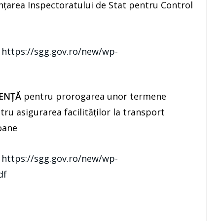
ințarea Inspectoratului de Stat pentru Control
:
https://sgg.gov.ro/new/wp-
GENŢĂ
pentru prorogarea unor termene
ru asigurarea facilităților la transport
oane
:
https://sgg.gov.ro/new/wp-
df