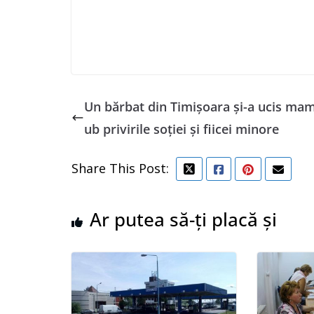
Un bărbat din Timişoara şi-a ucis ma
ub privirile soţiei şi fiicei minore
Share This Post:
Ar putea să-ți placă și