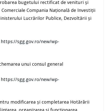
obarea bugetului rectificat de venituri şi
ii Comerciale Compania Naţională de Investiţii
inisterului Lucrărilor Publice, Dezvoltării şi
:
https://sgg.gov.ro/new/wp-
chemarea unui consul general
:
https://sgg.gov.ro/new/wp-
tru modificarea şi completarea Hotărârii
iinţarea, organizarea şi funcţionarea