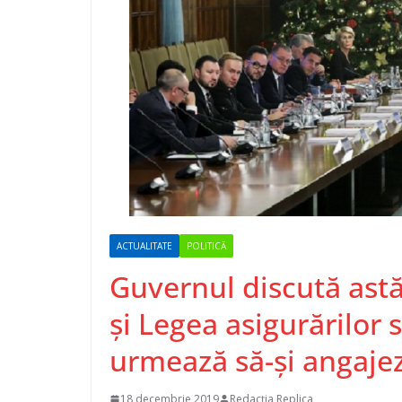
ACTUALITATE
POLITICĂ
Guvernul discută astă
şi Legea asigurărilor 
urmează să-şi angaje
18 decembrie 2019
Redacția Replica