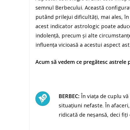
semnul Berbecului. Această configuraţ
putând prilejui dificultăţi, mai ales, în
acest indicator astrologic poate aduce
indolenţă, precum şi alte circumstan
influenţa vicioasă a acestui aspect as
Acum să vedem ce pregătesc astrele pe
BERBEC:
În viaţa de cuplu vă
situaţiuni nefaste. În afaceri
ridicată de neşansă, deci fiţi