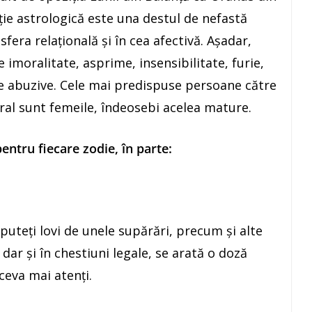
ie astrologică este una destul de nefastă
 sfera relaţională şi în cea afectivă. Aşadar,
 imoralitate, asprime, insensibilitate, furie,
ţe abuzive. Cele mai predispuse persoane către
tral sunt femeile, îndeosebi acelea mature.
ntru fiecare zodie, în parte:
 puteţi lovi de unele supărări, precum şi alte
, dar şi în chestiuni legale, se arată o doză
 ceva mai atenţi.