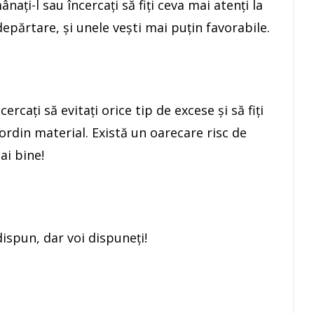
ţi-l sau încercaţi să fiţi ceva mai atenţi la
epărtare, şi unele veşti mai puţin favorabile.
rcaţi să evitaţi orice tip de excese şi să fiţi
ordin material. Există un oarecare risc de
ai bine!
dispun, dar voi dispuneţi!