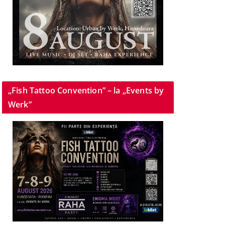
„Fish Tattoo Convention” – la „Events by
Werk”