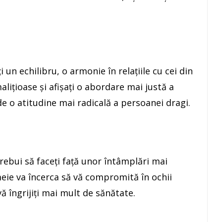
i un echilibru, o armonie în relaţiile cu cei din
aliţioase şi afişaţi o abordare mai justă a
i de o atitudine mai radicală a persoanei dragi.
trebui să faceţi faţă unor întâmplări mai
meie va încerca să vă compromită în ochii
 vă îngrijiţi mai mult de sănătate.