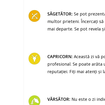
SĂGETĂTOR:
Se pot prezenta
multor prieteni. Încercaţi să 
mai departe. Se pot revela ş
CAPRICORN:
Această zi vă p
profesional. Se poate arăta u
reputaţiei. Fiţi mai atenţi şi
VĂRSĂTOR:
Nu este o zi indi