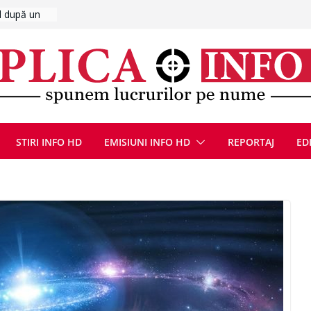
UMNEZEU
 august
ie, reunite
pozionul
, la cea de-
ute de
jin în
STIRI INFO HD
EMISIUNI INFO HD
REPORTAJ
ED
oliției
ulie 2026