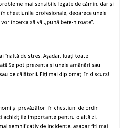
robleme mai sensibile legate de cămin, dar şi
i în chestiunile profesionale, deoarece unele
vor încerca să vă ,,pună beţe-n roate”.
i înaltă de stres. Aşadar, luaţi toate
acaţi! Se pot prezenta şi unele amânări sau
 sau de călătorii. Fiţi mai diplomaţi în discurs!
nomi şi prevăzători în chestiuni de ordin
i achiziţiile importante pentru o altă zi.
 mai semnificativ de incidente, aşadar fiţi mai