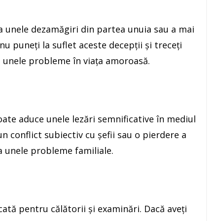
 unele dezamăgiri din partea unuia sau a mai
nu puneţi la suflet aceste decepţii şi treceţi
i unele probleme în viaţa amoroasă.
oate aduce unele lezări semnificative în mediul
n conflict subiectiv cu şefii sau o pierdere a
 la unele probleme familiale.
cată pentru călătorii şi examinări. Dacă aveţi