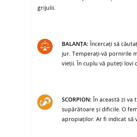
grijulii.
BALANŢA:
Încercaţi să căutaţ
jur. Temperaţi-vă pornirile m
vieţii. În cuplu vă puteţi lov
SCORPION:
În această zi va 
supărătoare şi dificile. O fe
apropiaţilor. Ar fi indicat să