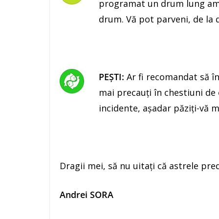
programat un drum lung amâna
drum. Vă pot parveni, de la d
PEŞTI:
Ar fi recomandat să înce
mai precauţi în chestiuni de 
incidente, aşadar păziţi-vă m
Dragii mei, să nu uitaţi că astrele pre
Andrei SORA