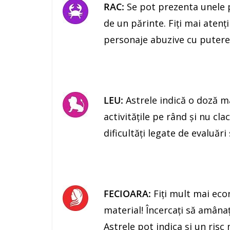
RAC:
Se pot prezenta unele p
de un părinte. Fiţi mai atenţ
personaje abuzive cu putere 
LEU:
Astrele indică o doză ma
activităţile pe rând şi nu cl
dificultăţi legate de evaluări
FECIOARA:
Fiţi mult mai eco
material! Încercaţi să amânaţ
Astrele pot indica şi un risc