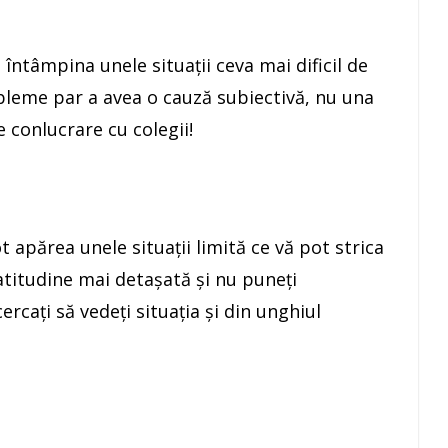
întâmpina unele situaţii ceva mai dificil de
bleme par a avea o cauză subiectivă, nu una
e conlucrare cu colegii!
t apărea unele situaţii limită ce vă pot strica
 atitudine mai detaşată şi nu puneţi
cercaţi să vedeţi situaţia şi din unghiul