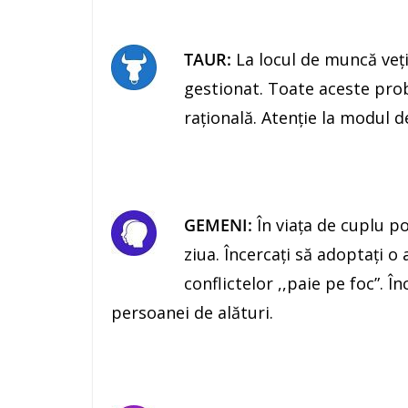
TAUR:
La locul de muncă veţi 
gestionat. Toate aceste pro
raţională. Atenţie la modul d
GEMENI:
În viaţa de cuplu po
ziua. Încercaţi să adoptaţi o
conflictelor ,,paie pe foc”. În
persoanei de alături.