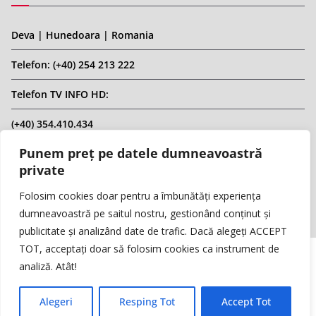
Deva | Hunedoara | Romania
Telefon: (+40) 254 213 222
Telefon TV INFO HD:
(+40) 354.410.434
Punem preț pe datele dumneavoastră
Email: infohd20@gmail.com
private
Website: www.replicahd.ro
Folosim cookies doar pentru a îmbunătăți experiența
dumneavoastră pe saitul nostru, gestionând conținut și
publicitate și analizând date de trafic. Dacă alegeți ACCEPT
TOT, acceptați doar să folosim cookies ca instrument de
analiză. Atât!
Copyright © REPLICA & INFO HD TV. Toate drepturile rezervate.
Interzisă preluarea de conținut fără specificarea sursei.
Alegeri
Resping Tot
Accept Tot