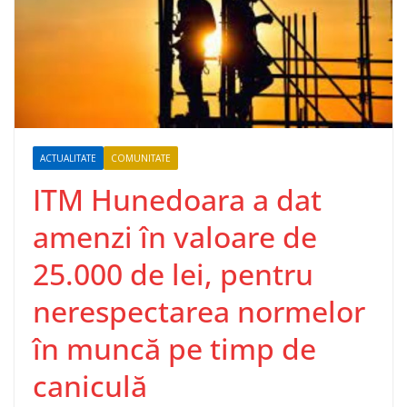
ACTUALITATE
COMUNITATE
ITM Hunedoara a dat
amenzi în valoare de
25.000 de lei, pentru
nerespectarea normelor
în muncă pe timp de
caniculă