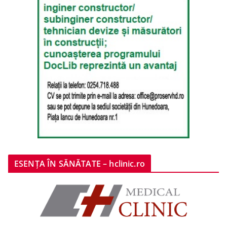
ESENȚA ÎN SĂNĂTATE – hclinic.ro