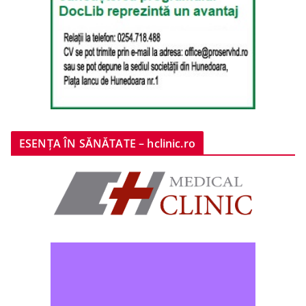
ESENȚA ÎN SĂNĂTATE – hclinic.ro