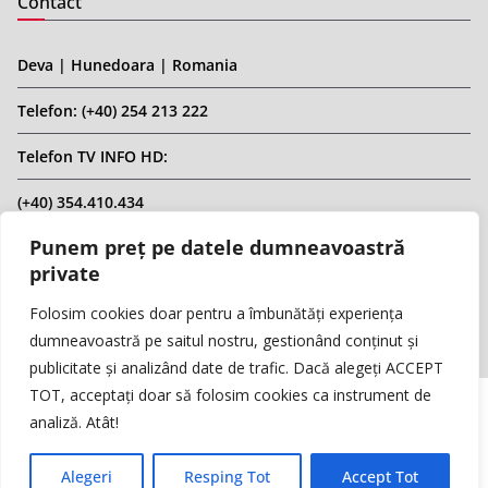
Contact
Deva | Hunedoara | Romania
Telefon: (+40) 254 213 222
Telefon TV INFO HD:
(+40) 354.410.434
Punem preț pe datele dumneavoastră
Email: infohd20@gmail.com
private
Website: www.replicahd.ro
Folosim cookies doar pentru a îmbunătăți experiența
dumneavoastră pe saitul nostru, gestionând conținut și
publicitate și analizând date de trafic. Dacă alegeți ACCEPT
TOT, acceptați doar să folosim cookies ca instrument de
analiză. Atât!
Copyright © REPLICA & INFO HD TV. Toate drepturile rezervate.
Interzisă preluarea de conținut fără specificarea sursei.
Alegeri
Resping Tot
Accept Tot