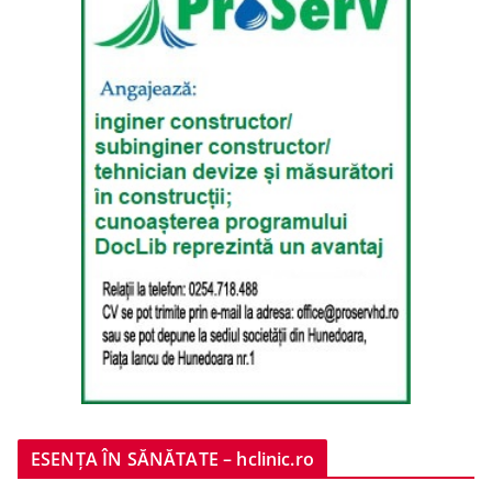
ESENȚA ÎN SĂNĂTATE – hclinic.ro