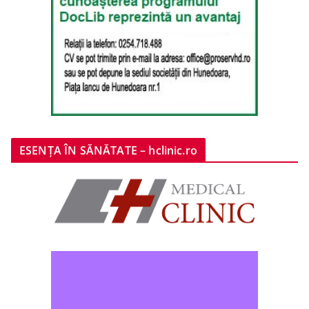
ESENȚA ÎN SĂNĂTATE – hclinic.ro